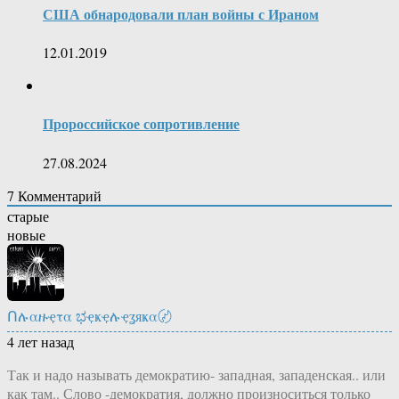
США обнародовали план войны с Ираном
12.01.2019
Пророссийское сопротивление
27.08.2024
7
Комментарий
старые
новые
Ոሉαዙҿτα ಭҿҝҿሉҿʓяҝα〄
4 лет назад
Так и надо называть демократию- западная, западенская.. или
как там.. Слово -демократия, должно произноситься только