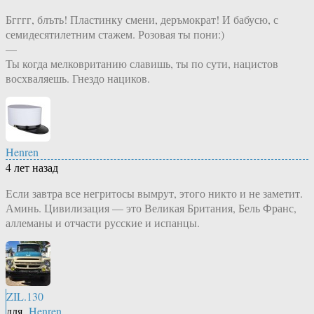
Бгггг, блъть! Пластинку смени, деръмократ! И бабусю, с
семидесятилетним стажем. Розовая ты пони:)
—
Ты когда мелковританию славишь, ты по сути, нацистов
восхваляешь. Гнездо нациков.
Henren
4 лет назад
Если завтра все негритосы вымрут, этого никто и не заметит.
Аминь. Цивилизация — это Великая Британия, Бель Франс,
аллеманы и отчасти русские и испанцы.
ZIL.130
для
Henren