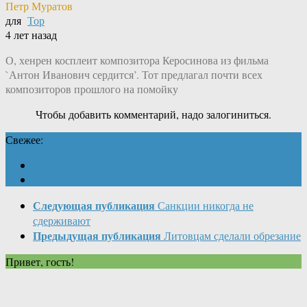
Петр Муратов
для
Тор
4 лет назад
О, хенрен косплеит композитора Керосинова из фильма
`Антон Иванович сердится’. Тот предлагал почти всех
композиторов прошлого на помойку
Чтобы добавить комментарий, надо залогиниться.
Свежее:
Следующая публикация
Санкции никогда не
сдерживают
Предыдущая публикация
Литовцам сделали обрезание
Привет, гость!