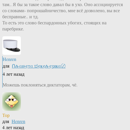
там.. Я бы за такое слово давал бы в ухо. Оно ассоциируется
со словами- попрошайничество, мне всё дозволено, вы все
бесправные.. и тд.
То есть это слово беспардонных убогих, стоящих на
паребрике.
Henren
для
Ոሉαዙҿτα ಭҿҝҿሉҿʓяҝα〄
4 лет назад
Можешь поклоняться диктаторам, чё.
Тор
для
Henren
4 лет назад