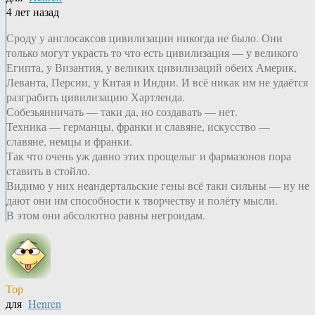
4 лет назад
Сроду у англосаксов цивилизации никогда не было. Они
только могут украсть то что есть цивилизация — у великого
Египта, у Византия, у великих цивилизаций обеих Америк,
Леванта, Персии, у Китая и Индии. И всё никак им не удаётся
разграбить цивилизацию Хартленда.
Собезьянничать — таки да, но создавать — нет.
Техника — германцы, франки и славяне, искусство —
славяне, немцы и франки.
Так что очень уж давно этих прощелыг и фармазонов пора
ставить в стойло.
Видимо у них неандертальские гены всё таки сильны — ну не
дают они им способности к творчеству и полёту мысли.
В этом они абсолютно равны негроидам.
Тор
для
Henren