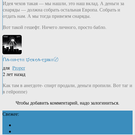
Идея чехов такая — мы нашли, это наш вклад. А деньги за
снаряды — должна собрать остальная Европа. Собрать и
отдать нам. А мы тогда привезем снаряды.
Вот такой гешефт. Ничего личного, просто бабло.
Ոሉαዙҿτα ಭҿҝҿሉҿʓяҝα〄
для
Proper
2 лет назад
Как там в анегдоте- спирт продали, деньги пропили. Вот таг и
в гейроппе)
Чтобы добавить комментарий, надо залогиниться.
Свежее: