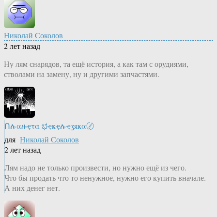
Николай Соколов
2 лет назад
Ну лям снарядов, та ещё история, а как там с орудиями,
стволами на замену, ну и другими запчастями.
Ոሉαዙҿτα ಭҿҝҿሉҿʓяҝα〄
для
Николай Соколов
2 лет назад
Лям надо не только произвести, но нужно ещё из чего.
Что бы продать что то ненужное, нужно его купить вначале.
А них денег нет.