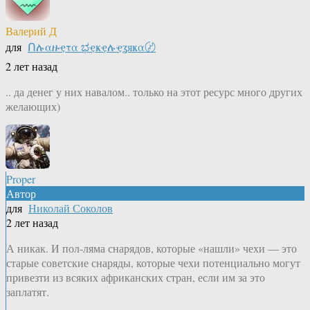
Валерий Д
для
Ոሉαዙҿτα ಭҿҝҿሉҿʓяҝα〄
2 лет назад
.. да денег у них навалом.. только на этот ресурс много других
желающих)
Proper
Автор
для
Николай Соколов
2 лет назад
А никак. И пол-ляма снарядов, которые «нашли» чехи — это
старые советские снаряды, которые чехи потенциально могут
привезти из всяких африканских стран, если им за это
заплатят.