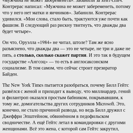
Контрерас написал: «Мужчина не может забеременеть, потому
что у него нет матки и яичников». Забанили. Контрерас
удивился. «Мои слова, стало быть, трактуются уже почти как
фашизм. В следующий раз рискну твитнуть, что дважды два
будет четыре».
Он что, Оруэлла «1984» не читал, штоле? Там же ясно
разъяснено, что дважды два — это не четыре, не три и даже не
столько, сколько скажет партия
пять, а
. И это так в будущем
государстве «Ангсоц» — то есть в англосаксонском
социализме. В том самом, что сейчас строит презиратор
Байден.
The New York Times пытается разобраться, почему Билл Гейтс
развёлся с женой и приходит к выводу, что миллиардер, гений
и филантроп оказался простым бабником, покрывавшим, к
тому же, домогательства других сотрудников Microsoft. Это,
конечно, не стало причиной развода, но ведь Билл дружил с
Джеффри Эпштейном, обвинённом в педофильском
сводничестве. А ещё Гейтс летал в командировки с другими
женщинами. Всё это жена, с которой сам Гейтс закрутил,