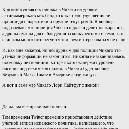
Криминогенная обстановка в Чикаго на уровне
латиноамериканских бандитских стран, улучшения не
происходит, наркотики и оружие текут рекой. Я вообще
подозреваю, что полиция Чикаго в доле и делит наркорынок,
а дроны нужны для наблюдения за конкурентами и теми, кто
слишком много интересуется тем, чем интересоваться не надо.
И, как мне кажется, ничем дурным для полиции Чикаго это
утечка информации не закончится. Никогда не заканчивалась,
поскольку без полиции, которая хотя бы держит уровень
насилия под неким контролем, в Чикаго будет вообще
Безумный Макс. Такие в Америке люди живут.
А вот и сама мэр Чикаго Лори Лайтфут с женой:
Да-да, вы всё правильно поняли.
Тем временем Twitter временно приостановил действие
учетной записи испанского политика, написавшего, что
«мужчина не может забеременеть». Забанили за хейт-спич.