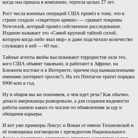
когда она пришла в компанию, терпела целых 27 лет.
Рост числа военных операций США привёл к тому, что в
стране создали «секретную армию» — срывает покровы
Newsweek, который провёл собственное расследование.
Издание называет это «Самой крупной тайной силой,
которую когда-либо знал мир» и даже подсчитало количество
служащих в ней — 60 тыс.
Тайные агенты якобы выслеживают террористов (или тех,
кого США объявят таковым), и работают в Африке, на
Ближнем востоке и в Интернете, причем под вымышленными
именами (интернет-тролли?). На это Пентагон тратит порядка
$900 млн в год.
Ну в общем мы же понимаем, о чем идет речь? Как обычно,
деньги американцы разворовали, а для создания видимости
работы наняли каких-то хохлов по объявлениям за еду и
обещания карьеры.
И вот уже пранкеры Лексус и Вован от имени Тихановской и
её помощника поговорили с президентом Национального
фонда в поддержку демократии (признан нежелательным в