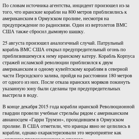
По словам источника агентства, инцидент произошел из-за
того, что иранские корабли на 800 метров приблизились к
американским в Ормузском проливе, несмотря на
предупреждение по радиосвязи. Один из вертолетов ВМС
США также сбросил дымовую шашку.
25 августа произошел аналогичный случай. Патрульный
корабль ВМС США открыл предупредительный огонь по
приблизившемуся к нему иранскому катеру. Корабль Корпуса
стражей исламской революции приблизился к двум
американским и одному кувейтскому кораблям в северной
части Персидского залива, пройдя на расстоянии 180 метров
от одного из них. После отказа иранских моряков покинуть
указанную зону были сделаны три предупредительных
выстрела в воду.
В конце декабря 2015 года корабли иранской Революционной
гвардии провели учебные стрельбы рядом с американским
авианосцем «Гарри Трумэн», проходившем в Ормузском
проливе. В США отметили, что иранцы явно не целились в
корабли, однако охарактеризовали это мероприятие как
«излишне провокационное и опасное».