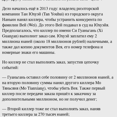
Дело началось ещё в 2013 году: владелец риэлторской
компании Тан Юхуэй (Tan Youhui) из городского округа
Наньин нанял киллера, чтобы устранить конкурента по
фамилии Вей (Wei). До этого Вей подавал в суд на Юхуэйя.
Предполагалось, что киллер по имени Си Гуаньгань (Xi
Guangan) выполнит заказ сам. Юхуэй заплатил ему 2
миллиона юаней (около 18 миллионов рублей) наличными, а
также дал копию документов Вея, его номер телефона и
номерные знаки его машины.
Но киллер не стал выполнять заказ, запустив цепочку
событий:
— Гуаньгань оставил себе половину от 2 миллионов юаней, а
на вторую половину суммы нанял другого киллера Мо
Тяньсяня (Mo Tianxiang), чтобы убить Вея. Также первый
киллер после передачи заказа пришёл к заказчику за
дополнительными миллионом, но не получил денег;
— Второй киллер тоже не стал выполнять заказ, наняв
третьего киллера за 270 тысяч юаней;