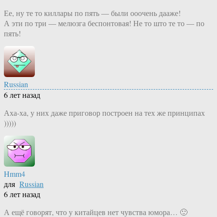
Ее, ну те то киллары по пять — были ооочень дааже!
А эти по три — мелюзга беспонтовая! Не то што те то — по
пять!
Russian
6 лет назад
Аха-ха, у них даже приговор построен на тех же принципах
)))))
Hmm4
для
Russian
6 лет назад
А ещё говорят, что у китайцев нет чувства юмора… 🙂