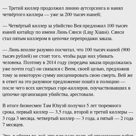
— Третий киллер продолжил линию аутсорсинга и нанял
четвёртого киллера — уже за 200 тысяч юаней;
— Четвёртый киллер за убийство Вея предложил 100 тысяч
юаней китайцу по имени Линь Сянси (Ling Xiansi). Сянси
стал пятым киллером в цепочке перепродажи заказа.
— Линь вполне разумно посчитал, что 100 тысяч юаней (900
тысяч рублей) не стоят того, чтобы ради них убивать
человека. Поэтому в 2014 году (передача заказа продолжалась
уже почти год!) он связался с Веем, своей целью, предложив
тому за некоторую сумму инсценировать свою смерть. Вей же
в ответ на это разумное предложение пошёл в полицию —
после чего всех шестерых горе-киллеров, поучаствовавших в
цепочке организации убийства, арестовали.
В итоге бизнесмен Там Юхуэй получил 5 лет тюремного
срока, первый киллер — 3,5 года, второй и третий киллеры —
3 года 3 месяца, четвертый киллер — 3 года, а пятый — 2 года
7 месяцев.
Это, в общем-то, всё, что вам надо знать об организации работ