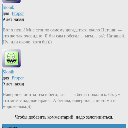
Slonik
для
Proper
9 лет назад
Вот я пень! Мне стоило самому догадаться. около Наташи —
это же так очевидно. Я б и сам побегал… мгм… за/с Наташей.
Ну, или около, хотя бы)))
Slonik
для
Proper
9 лет назад
Наверное, они за тем в бега, т.е., — в бег и подались. Ох уж
эти мне западные нравы. А бегала, наверное, с цветами и
мороженым.)))
Чтобы добавить комментарий, надо залогиниться.
Свежее: