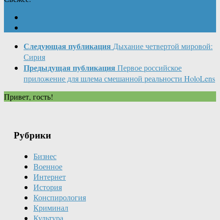
Следующая публикация
Дыхание четвертой мировой:
Сирия
Предыдущая публикация
Первое российское
приложение для шлема смешанной реальности HoloLens
Привет, гость!
Рубрики
Бизнес
Военное
Интернет
История
Конспирология
Криминал
Культура