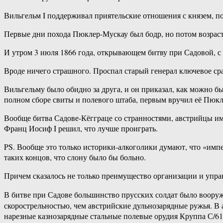
Вильгельм I поддерживал приятельские отношения с князем, по
Первые дни похода Пюклер-Мускау был бодр, но потом возраст 
И утром 3 июля 1866 года, открывающем битву при Садовой, с
Вроде ничего страшного. Проспал старый генерал ключевое сра
Вильгельму было обидно за друга, и он приказал, как можно бы
полном сборе свиты и полевого штаба, первым вручил её Пюк
Вообще битва Садове-Кёгграце со странностями, австрийцы им
Франц Иосиф I решил, что лучше проиграть.
PS. Вообще это только историки-алкоголики думают, что «имп
таких концов, что слону было бы больно.
Причем сказалось не только преимущество организации и управ
В битве при Садове большинство прусских солдат было воор
скорострельностью, чем австрийские дульнозарядные ружья. В
нарезные казнозарядные стальные полевые орудия Круппа С/6