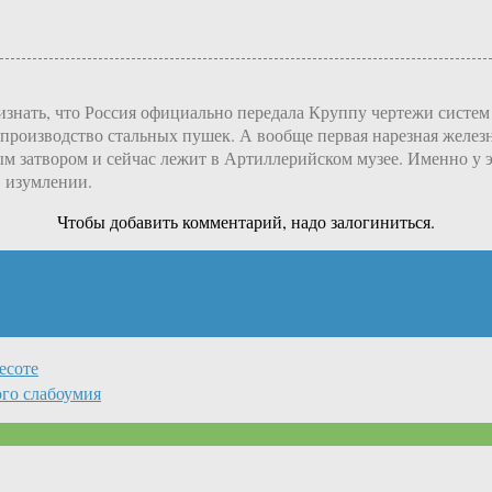
ризнать, что Россия официально передала Круппу чертежи систем
роизводство стальных пушек. А вообще первая нарезная железна
м затвором и сейчас лежит в Артиллерийском музее. Именно у э
в изумлении.
Чтобы добавить комментарий, надо залогиниться.
есоте
го слабоумия