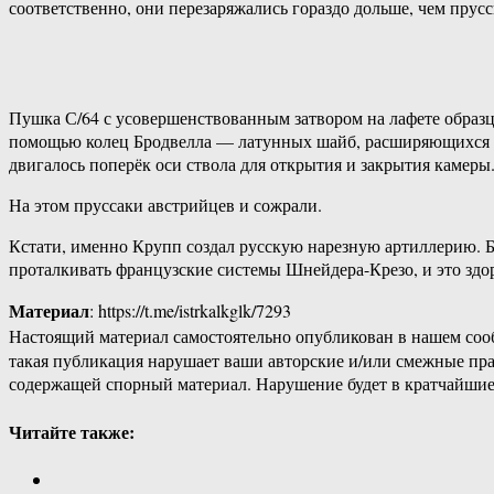
соответственно, они перезаряжались гораздо дольше, чем прус
Пушка С/64 с усовершенствованным затвором на лафете образц
помощью колец Бродвелла — латунных шайб, расширяющихся по
двигалось поперёк оси ствола для открытия и закрытия камеры
На этом пруссаки австрийцев и сожрали.
Кстати, именно Крупп создал русскую нарезную артиллерию. Б
проталкивать французские системы Шнейдера-Крезо, и это здо
Материал
: https://t.me/istrkalkglk/7293
Настоящий материал самостоятельно опубликован в нашем соо
такая публикация нарушает ваши авторские и/или смежные пр
содержащей спорный материал. Нарушение будет в кратчайшие
Читайте также: