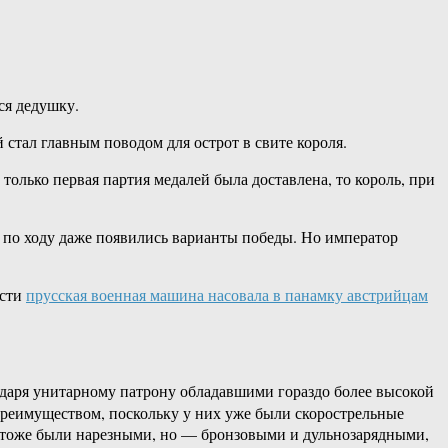
ся дедушку.
 стал главным поводом для острот в свите короля.
 только первая партия медалей была доставлена, то король, при
 по ходу даже появились варианты победы. Но император
ости
прусская военная машина насовала в панамку австрийцам
одаря унитарному патрону обладавшими гораздо более высокой
преимуществом, поскольку у них уже были скорострельные
е тоже были нарезными, но — бронзовыми и дульнозарядными,