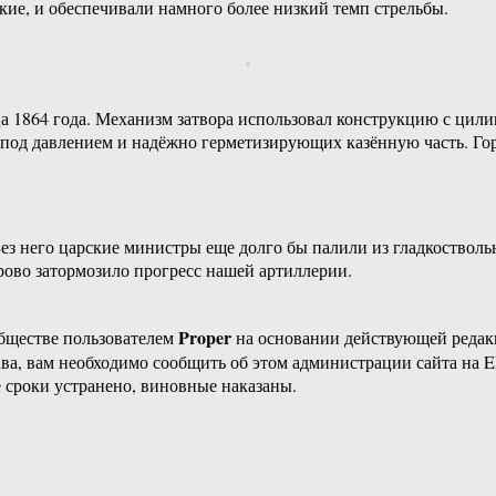
ские, и обеспечивали намного более низкий темп стрельбы.
а 1864 года. Механизм затвора использовал конструкцию с цил
д давлением и надёжно герметизирующих казённую часть. Гори
.
ез него царские министры еще долго бы палили из гладкоствол
рово затормозило прогресс нашей артиллерии.
Proper
бществе пользователем
на основании действующей реда
ава, вам необходимо сообщить об этом администрации сайта на
 сроки устранено, виновные наказаны.