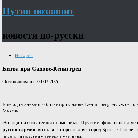
Путин позвонит
новости по-русски
История
Битва при Садове-Кёниггрец
Опубликовано
·
04.07.2026
Еще один анекдот о битве при Садове-Кёниггрец, раз уж сегод
Муксау.
Это один из богатейших помещиков Пруссии, филантроп и меце
русской армии
, во главе которого занял город Брюгге. После
числился прусским генерал-майором.