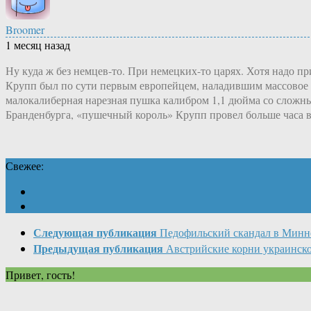
Broomer
1 месяц назад
Ну куда ж без немцев-то. При немецких-то царях. Хотя надо п
Крупп был по сути первым европейцем, наладившим массовое п
малокалиберная нарезная пушка калибром 1,1 дюйма со сложны
Бранденбурга, «пушечный король» Крупп провел больше часа 
Свежее:
Следующая публикация
Педофильский скандал в Минн
Предыдущая публикация
Австрийские корни украинско
Привет, гость!