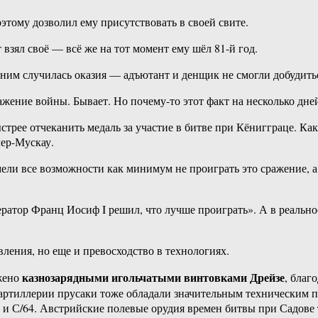
этому дозволил ему присутствовать в своей свите.
взял своё — всё же на тот момент ему шёл 81-й год.
 ним случилась оказия — адъютант и денщик не смогли добудить
жение войны. Бывает. Но почему-то этот факт на несколько дней
стрее отчеканить медаль за участие в битве при Кёнигграце. Как
лер-Мускау.
ели все возможности как минимум не проиграть это сражение, а
ератор Франц Иосиф I решил, что лучше проиграть». А в реальн
ления, но еще и превосходство в технологиях.
казнозарядными игольчатыми винтовками Дрейзе
ужено
, благ
 артиллерии прусаки тоже обладали значительным техническим 
1 и С/64. Австрийские полевые орудия времен битвы при Садов