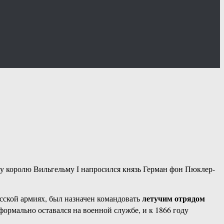
му королю Вильгельму І напросился князь Герман фон Пюклер-
летучим отрядом
сской армиях, был назначен командовать
формально оставался на военной службе, и к 1866 году