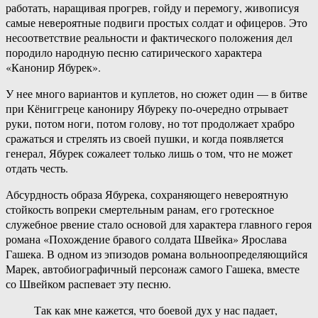
работать, наращивая прогрев, гойду и перемогу, живописуя
самые невероятные подвиги простых солдат и офицеров. Это
несоответствие реальности и фактического положения дел
породило народную песню сатирического характера
«Канонир Ябурек».
У нее много вариантов и куплетов, но сюжет один — в битве
при Кёниггреце канониру Ябуреку по-очередно отрывает
руки, потом ноги, потом голову, но тот продолжает храбро
сражаться и стрелять из своей пушки, и когда появляется
генерал, Ябурек сожалеет только лишь о том, что не может
отдать честь.
Абсурдность образа Ябурека, сохраняющего невероятную
стойкость вопреки смертельным ранам, его гротескное
служебное рвение стало основой для характера главного героя
романа «Похождение бравого солдата Швейка» Ярослава
Гашека. В одном из эпизодов романа вольноопределяющийся
Марек, автобиографичный персонаж самого Гашека, вместе
со Швейком распевает эту песню.
Так как мне кажется, что боевой дух у нас падает,