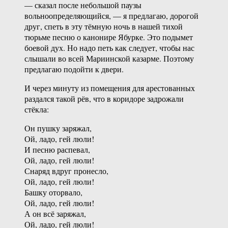
— сказал после небольшой паузы
вольноопределяющийся, — я предлагаю, дорогой
друг, спеть в эту тёмную ночь в нашей тихой
тюрьме песню о канонире Ябурке. Это подымет
боевой дух. Но надо петь как следует, чтобы нас
слышали во всей Мариинской казарме. Поэтому
предлагаю подойти к двери.
И через минуту из помещения для арестованных
раздался такой рёв, что в коридоре задрожали
стёкла:
Он пушку заряжал,
Ой, ладо, гей люли!
И песню распевал,
Ой, ладо, гей люли!
Снаряд вдруг пронесло,
Ой, ладо, гей люли!
Башку оторвало,
Ой, ладо, гей люли!
А он всё заряжал,
Ой, ладо, гей люли!