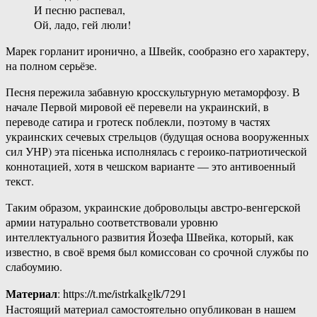
И песню распевал,
Ой, ладо, гей люли!
Марек горланит иронично, а Швейк, сообразно его характеру,
на полном серьёзе.
Песня пережила забавную кросскультурную метаморфозу. В
начале Первой мировой её перевели на украинский, в
переводе сатира и гротеск поблекли, поэтому в частях
украинских сечевых стрельцов (будущая основа вооруженных
сил УНР) эта пiсенька исполнялась с героико-патриотической
коннотацией, хотя в чешском варианте — это антивоенный
текст.
Таким образом, украинские добровольцы австро-венгерской
армии натурально соответствовали уровню
интеллектуального развития Йозефа Швейка, который, как
известно, в своё время был комиссован со срочной службы по
слабоумию.
Материал
: https://t.me/istrkalkglk/7291
Настоящий материал самостоятельно опубликован в нашем