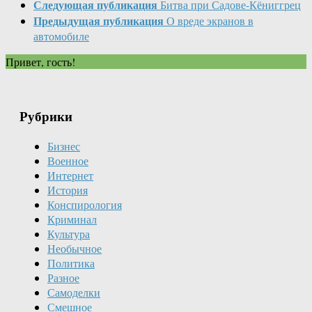
Следующая публикация
Битва при Садове-Кёниггрец
Предыдущая публикация
О вреде экранов в
автомобиле
Привет, гость!
Рубрики
Бизнес
Военное
Интернет
История
Конспирология
Криминал
Культура
Необычное
Политика
Разное
Самоделки
Смешное