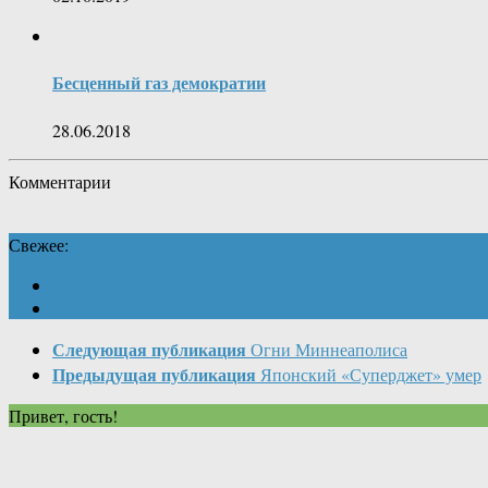
Бесценный газ демократии
28.06.2018
Комментарии
Свежее:
Следующая публикация
Огни Миннеаполиса
Предыдущая публикация
Японский «Суперджет» умер
Привет, гость!