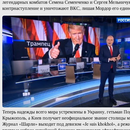
легендарных комбатов Семена Семенченко и Сергея Мельничука
контрнаступление и уничтожают ВКС, лишая Мордор его единс
Теперь надежды всего мира устремлены в Украину, гетьман П
Крыжополь, а Киев получает неофициальное звание столицы ми
Журнал «Шарли» выходит под девизом «Je suis khokhol», а ре
впервые избран сирийский беженец-трансгендер афроафрикан