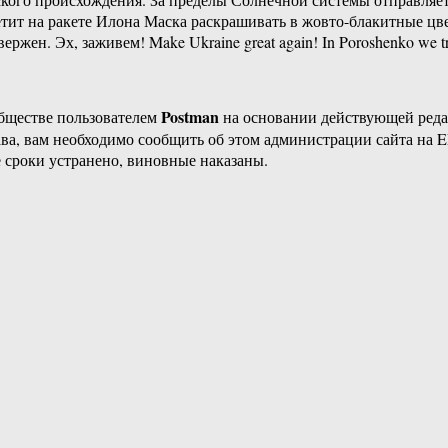
тит на ракете Илона Маска раскрашивать в жовто-блакитные цве
ржен. Эх, заживем! Make Ukraine great again! In Poroshenko we t
Postman
бществе пользователем
на основании действующей ред
ава, вам необходимо сообщить об этом администрации сайта на
 сроки устранено, виновные наказаны.