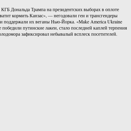
 КГБ Дональда Трампа на президентских выборах в оплоте
Хватит кормить Канзас», — негодовали геи и трансгендеры
сни поддержали их веганы Нью-Йорка. «Make America Ukraine
е победили путинские лакеи, стало последней каплей терпения
Голодомора зафиксировал небывалый всплеск посетителей.