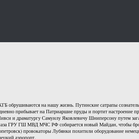
Б обрушиваются на нашу жизнь. Путинские сатрапы сознательно
едневно прибывает на Патриаршие пруды и портит настроение п
Ливси и драматургу Самуилу Яковлевичу Шниперсону путем заг
пецназа ГРУ ГШ МВД МЧС РФ собирается новый Майдан, чтобы б
петровск) провокаторы Лубянки похитили оборудование немецк
ецкий аэропорт.