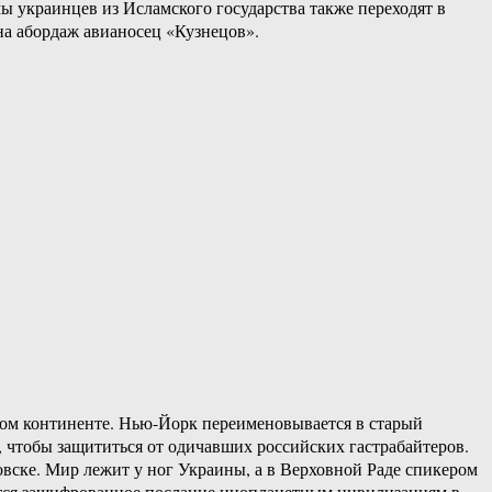
 украинцев из Исламского государства также переходят в
а абордаж авианосец «Кузнецов».
ком континенте. Нью-Йорк переименовывается в старый
 чтобы защититься от одичавших российских гастрабайтеров.
вске. Мир лежит у ног Украины, а в Верховной Раде спикером
ется зашифрованное послание инопланетным цивилизациям в