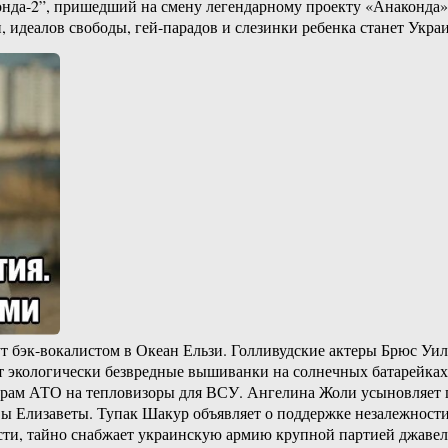
да-2”, пришедший на смену легендарному проекту «Анаконда». 
 идеалов свободы, гей-парадов и слезинки ребенка станет Укра
т бэк-вокалистом в Океан Ельзи. Голливудские актеры Брюс Уи
 экологически безвредные вышиванки на солнечных батарейках, 
нтёрам АТО на тепловизоры для ВСУ. Ангелина Жоли усыновляет
евы Елизаветы. Тупак Шакур объявляет о поддержке незалежност
ти, тайно снабжает украинскую армию крупной партией джаве