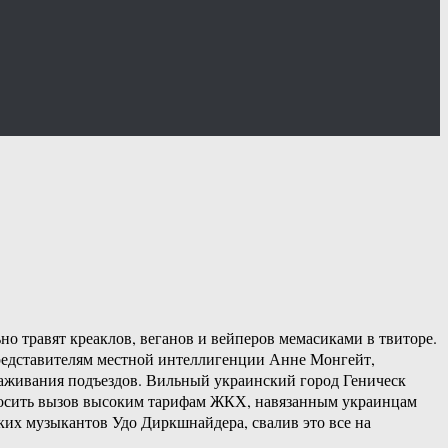
 травят креаклов, веганов и вейперов мемасиками в твиторе.
редставителям местной интеллигенции Анне Монгейт,
аживания подъездов. Вильный украинский город Геническ
росить вызов высоким тарифам ЖКХ, навязанным украинцам
их музыкантов Удо Диркшнайдера, свалив это все на