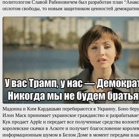
политологом Славой Рабиновичем был разработан план “Анакон
оплотом свободы, то новым защитником ценностей демократии,
Мадонна и Ким Кардашьян перебираются в Украину, Боно беру
Илон Маск принимает украинское гражданство и разрабатывает
Кук продает Apple и передает все полученные средства воло
королевские скачки в Аскоте и получает благословение корол
информационным шумом в Белом Доме в момент передачи влас