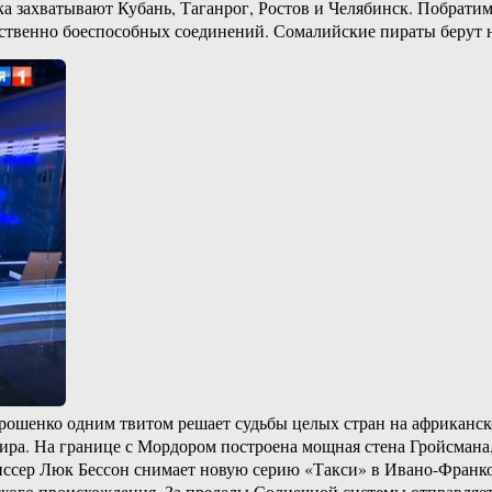
 захватывают Кубань, Таганрог, Ростов и Челябинск. Побратимы
твенно боеспособных соединений. Сомалийские пираты берут н
орошенко одним твитом решает судьбы целых стран на африканс
ра. На границе с Мордором построена мощная стена Гройсмана,
жиссер Люк Бессон снимает новую серию «Такси» в Ивано-Франко
ского происхождения. За пределы Солнечной системы отправля