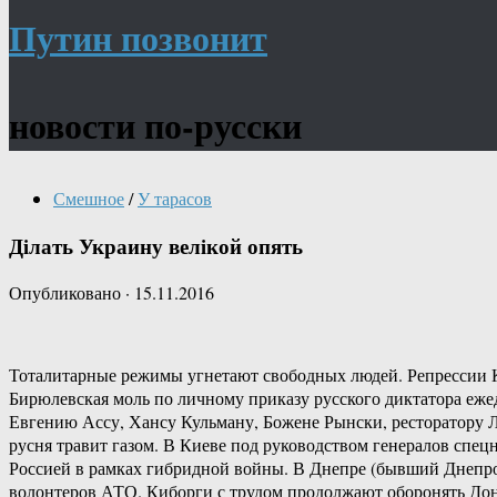
Путин позвонит
новости по-русски
Смешное
/
У тарасов
Дiлать Украину велiкой опять
Опубликовано
·
15.11.2016
Тоталитарные режимы угнетают свободных людей. Репрессии КГ
Бирюлевская моль по личному приказу русского диктатора еж
Евгению Ассу, Хансу Кульману, Божене Рынски, ресторатору 
русня травит газом. В Киеве под руководством генералов с
Россией в рамках гибридной войны. В Днепре (бывший Днепро
волонтеров АТО. Киборги с трудом продолжают оборонять Дон