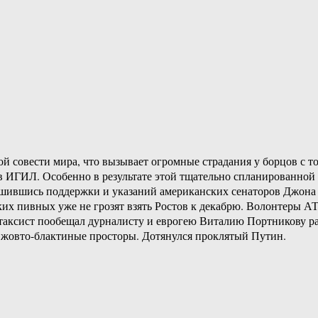
й совести мира, что вызывает огромные страдания у борцов с 
 ИГИЛ. Особенно в результате этой тщательно спланированной
ишившись поддержки и указаний американских сенаторов Джона
ких пивных уже не грозят взять Ростов к декабрю. Волонтеры А
таксист пообещал дурналисту и еврогею Виталию Портникову ра
 жовто-блактиные просторы. Дотянулся проклятый Путин.