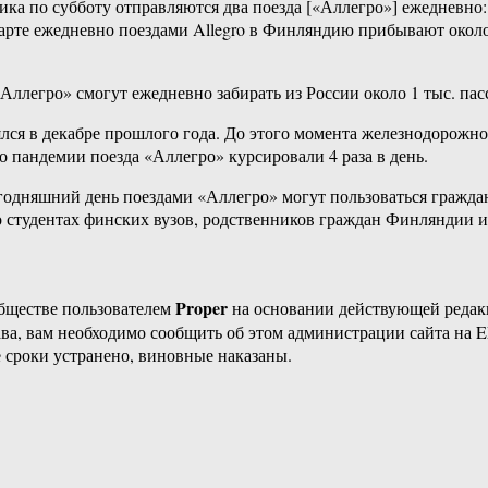
а по субботу отправляются два поезда [«Аллегро»] ежедневно: в
 марте ежедневно поездами Allegro в Финляндию прибывают около
Аллегро» смогут ежедневно забирать из России около 1 тыс. пас
ялся в декабре прошлого года. До этого момента железнодорож
о пандемии поезда «Аллегро» курсировали 4 раза в день.
егодняшний день поездами «Аллегро» могут пользоваться гражд
о студентах финских вузов, родственников граждан Финляндии и
Proper
бществе пользователем
на основании действующей реда
ава, вам необходимо сообщить об этом администрации сайта на
 сроки устранено, виновные наказаны.