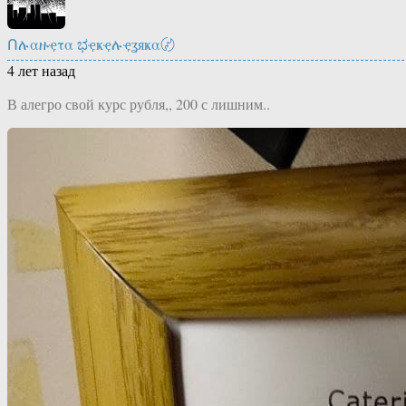
Ոሉαዙҿτα ಭҿҝҿሉҿʓяҝα〄
4 лет назад
В алегро свой курс рубля,, 200 с лишним..