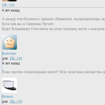
ZIL.130
4 лет назад
А между тем Потанин с криком «Памагити, экспроприаторы э
Кста там жы и Гавнюша Ургонт.
Будет Владимиру Олеговичу на дому передачу вести с выездом.
Базилевс
для
ZIL.130
4 лет назад
Тоже против спецоперации воюет? Или хулиганы имущества 
Henren
для
ZIL.130