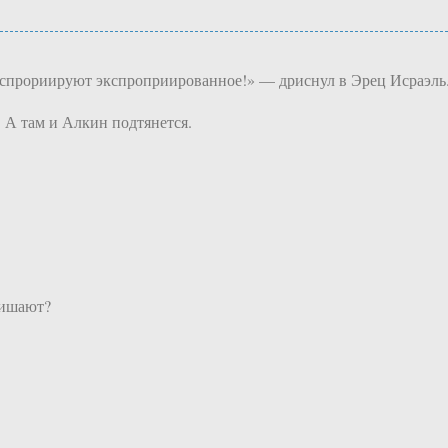
кспрориируют экспроприированное!» — дриснул в Эрец Исраэль
 А там и Алкин подтянется.
лишают?