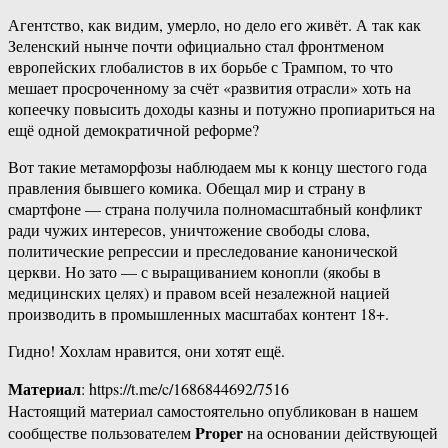
Агентство, как видим, умерло, но дело его живёт. А так как
Зеленский нынче почти официально стал фронтменом
европейских глобалистов в их борьбе с Трампом, то что
мешает просроченному за счёт «развития отрасли» хоть на
копеечку повысить доходы казны и потужно пропиариться на
ещё одной демократичной реформе?
Вот такие метаморфозы наблюдаем мы к концу шестого года
правления бывшего комика. Обещал мир и страну в
смартфоне — страна получила полномасштабный конфликт
ради чужих интересов, уничтожение свободы слова,
политические репрессии и преследование канонической
церкви. Но зато — с выращиванием конопли (якобы в
медицинских целях) и правом всей незалежной нацией
производить в промышленных масштабах контент 18+.
Гидно! Хохлам нравится, они хотят ещё.
Материал
: https://t.me/c/1686844692/7516
Настоящий материал самостоятельно опубликован в нашем
Proper
сообществе пользователем
на основании действующей