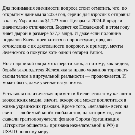
Для понимания значимости вопроса стоит отметить, что, по
открытым данным за 2023 год, сервис для взрослых отправил
в казну Украины аж $1,273 млн. Цифры за 2024-й вряд ли
значительно отличаются. Бюджет же Незалежной в этом году
зияет дырой в размере $37,3 млрд. И даже если половина
подвалов Киева превратится в порностудии, вряд ли
отчисления с их деятельности покроют, к примеру, мечты
Зеленского о покупке хоть одной батареи Patriot.
Но с паршивой овцы хоть шерсти клок, а потому, как видим,
борьба законодателя Железняка за право украинок торговать
своим телом в виртуальной реальности — продолжается. И
может быть, даже увенчается успехом.
Есть такая политическая примета в Киеве: если тему качают в
заокеанских медиа, значит, вскоре она может воплотиться в
жизнь украинских граждан. Кроме того, «легалайз» всего на
свете — любимый конёк глобалистов, на котором годами
скакали грантополучатели фондов Сороса (организация
«Открытое общество» признана нежелательной в РФ) и
USAID по всему миру.