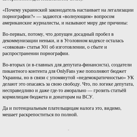
«Почему украинский законодатель настаивает на легализации
порнографии?» — задаются «волнующим» вопросом
американские журналисты, и называют миру две причины:
Во-первых, потому, что допущен досадный пробел в
декоммунизации неньки, и в Уголовном кодексе осталась
«совковая» статья 301 об изготовлении, о сбыте и
распространении порнографии.
Во-вторых (и в-главных для депутата-финансиста), создатели
пикантного контента для OnlyFans уже пополняют бюджет
Украины, но в связи с упомянутой «недемократичностью» УК
делают это опасаясь за свою свободу. Что, по логике депутата,
несправедливо и даже где-то аморально — грозить статьёй
кормилицам бюджета и донаторам на ВСУ.
Да и потенциальным плательщицам налога это, видимо,
мешает раскрепоститься по полной.