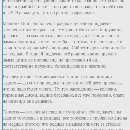
Естественно, хрен я увидел какие-то колебания. Отпускаешь
кузов в крайней точке — он просто возвращается в нейтраль,
и всё. Ну там чуть-чуть на резине вздрагивает.
Машине 16-й год пошел. Правда, в передней подвеске
заменены нижние рычаги, аммо, косточки стаба и пружины
(рычаги — развалились шаровые опоры, а всё остальное в
рамках тюнинга, косточки стаба — потому что копеечные и
заодно, там и родные были норм). Сайленты рычагов и стаба
— родные. В задней подвеске всё родное, кроме пружин
(аммо штатные поставлены на проставки +4 см,
соответственно пружины более высокие и жесткие).
В передних колесах менялись ступичные подшипники, в
задних — до сих пор родные и нет ни малейшего признака,
что их надо будет менять. Ну там расходники — колодки,
тормозные диски, задние барабаны, всё уже поменено, благо
на кимоида оно дешевое.
Тормоза — заменены передние суппорта в сборе, заменены
задние тормозные цилиндры, все тормозные трубки заменены
на медные (потому что родные в нашем климате за столько
лет тупо сгнили — и это у нас так на всех машинах, даже на