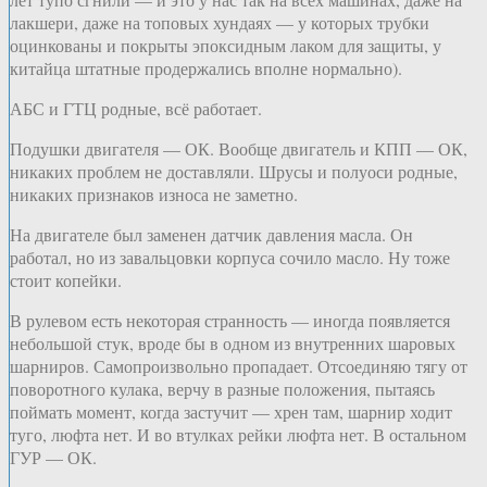
лакшери, даже на топовых хундаях — у которых трубки
оцинкованы и покрыты эпоксидным лаком для защиты, у
китайца штатные продержались вполне нормально).
АБС и ГТЦ родные, всё работает.
Подушки двигателя — ОК. Вообще двигатель и КПП — ОК,
никаких проблем не доставляли. Шрусы и полуоси родные,
никаких признаков износа не заметно.
На двигателе был заменен датчик давления масла. Он
работал, но из завальцовки корпуса сочило масло. Ну тоже
стоит копейки.
В рулевом есть некоторая странность — иногда появляется
небольшой стук, вроде бы в одном из внутренних шаровых
шарниров. Самопроизвольно пропадает. Отсоединяю тягу от
поворотного кулака, верчу в разные положения, пытаясь
поймать момент, когда застучит — хрен там, шарнир ходит
туго, люфта нет. И во втулках рейки люфта нет. В остальном
ГУР — ОК.