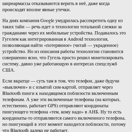
ширнармассы отказываются верить в неё, даже когда
происходят вполне явные утечки.
На днях компания Google умудрилась рассекретить одну из
таких тайн — речь идет о технологии тотальной слежки за
гражданами через их мобильные устройства. Подавалось это
Гугелем как интегрированная в Android технология,
позволяющая найти «потерянное» (читай — украденное)
устройство. Но из описания работы технологии становится
совершенно ясно, что Гугель просто решил монетизировать
систему, давно уже работающую в интересах спецслужб
США.
Если вкратце — суть там в том, что телефон, даже будучи
«выключен» и с изъятой сим-картой, отправляет через
Bluetooth пинги к находящимся поблизости включенным
телефонам. А уже эти включенные телефоны (на которых,
естественно, работает GPS) отправляют координаты
пингующего телефона «тем, кому надо» в АНБ. Ну то есть
координаты-то отправляются самого включенного телефона,
но пингующий в этот момент находится поблизости, потому
что Bluetooth далеко не работает.