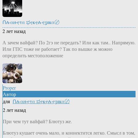
Ոሉαዙҿτα ಭҿҝҿሉҿʓяҝα〄
2 лет назад
А зачем вайфай? По 2гэ не передать? Или как там.. Напрямую.
Или ГПС тоже не работает? Так по вышке ж можно
определить местоположение
Proper
Автор
для
Ոሉαዙҿτα ಭҿҝҿሉҿʓяҝα〄
2 лет назад
При чем тут вайфай? Блютуз же.
Блютуз кушает очень мало, и коннектится легко. Смысл в том,