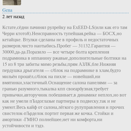
Gena
2 лет назад
Кстате,сёдни пачинял рулрейку на ЕхЕЕD-LS(или как его там
Черри ктото8).Неисправность тупейшая,рейка — БОСХ,но
кетайцке. Втулки сделаны не в профиль и недостаточных
размеров,чисто наотыбись.Пробег — 31132.Гарантия —
30000,да-да.Поразило — все четыре болта крепления
подрамника в иппанину ржавые,дополнительные болтики на
15 из 8 три забиты мимо резьбы,прям АЗЛК,бле.Нижняя
пердушка дрыгателя — с/блок на подрамнике в хлам,будто
мильён прошёл,с/блок на пихле — новейший,ни
вмятинки,эластичный.Оснащение салона панелями — за
гранью разумного,тыкалка кпп своеарбузная,требует
привычки,авторучник побешивает,в динамике неплох,но вот
как не умели пЪздоглазые партнеры в подвеску,так и не
умеют.Весь кайф от салона,лёгкого рулуправления и прочих
свистелок-пЪрделок портит первая же кочка. Стойки и
амортики -ГМНО полнейшее,нет ни комфорта,ни
устойчивости и тэдэ.