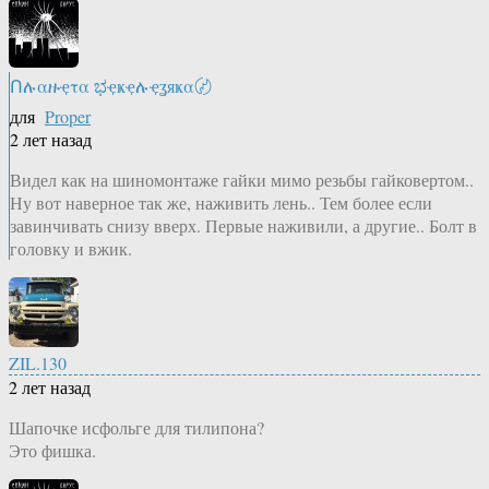
Ոሉαዙҿτα ಭҿҝҿሉҿʓяҝα〄
для
Proper
2 лет назад
Видел как на шиномонтаже гайки мимо резьбы гайковертом..
Ну вот наверное так же, наживить лень.. Тем более если
завинчивать снизу вверх. Первые наживили, а другие.. Болт в
головку и вжик.
ZIL.130
2 лет назад
Шапочке исфольге для тилипона?
Это фишка.