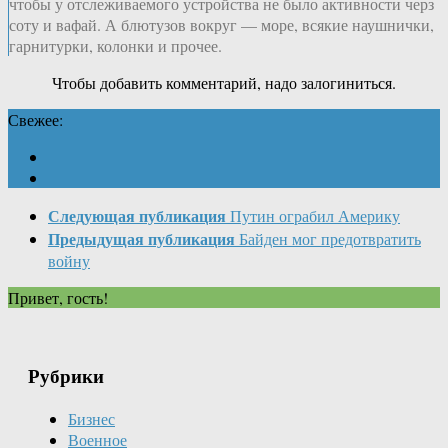
чтобы у отслеживаемого устройства не было активности черз
соту и вафай. А блютузов вокруг — море, всякие наушнички,
гарнитурки, колонки и прочее.
Чтобы добавить комментарий, надо залогиниться.
Свежее:
Следующая публикация
Путин ограбил Америку
Предыдущая публикация
Байден мог предотвратить
войну
Привет, гость!
Рубрики
Бизнес
Военное