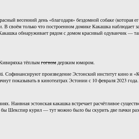
красный весенний день «благодаря» бездомной собаке (которая ег
 В своём только что построенном домике Какашка наблюдает за
 Какашка обнаруживает рядом с домом красивый одуванчик — так
 Кивиряхка тёплым
гогном
дерзким юмором.
i. Софинансируют произведение Эстонский институт кино и «К
ачнут показывать в кинотеатрах Эстонии с 10 февраля 2023 года
ях. Наивная эстонская какашка встречает расчётливое существо 
и бы Шекспир курил — тут можно было бы скурить две пачки раз