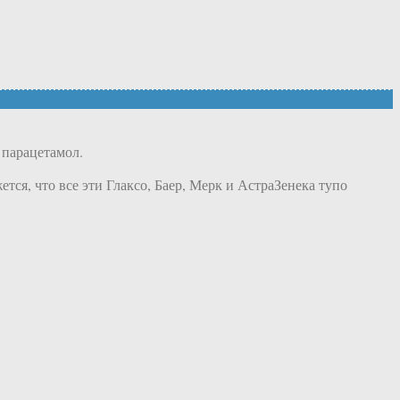
 парацетамол.
ся, что все эти Глаксо, Баер, Мерк и АстраЗенека тупо