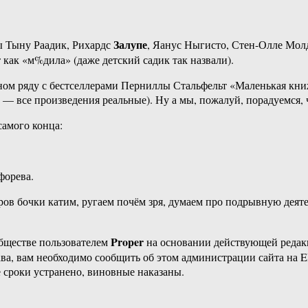
Залупе
ы Тыну Раадик, Рихардс
, Яанус Ныгисто, Стен-Олле Молд
 как «м%дила» (даже детский садик так назвали).
ном ряду с бестселлерами Перниллы Стальфельт «Маленькая кни
 — все произведения реальные). Ну а мы, пожалуй, порадуемся, ч
самого конца:
форева.
ов бочки катим, ругаем почём зря, думаем про подрывную деяте
Proper
бществе пользователем
на основании действующей реда
ава, вам необходимо сообщить об этом администрации сайта на
 сроки устранено, виновные наказаны.