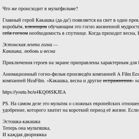
Что же происходит в мультфильме?
Главный герой Какашка (да-да!) появляется на свет в один пре
воробьём,
клюющим
обучающим это гогно жизненной мудрости.
себя гогном
необходимость в спутнице. Когда приходит весна,
Эстонская лента гогна —
Какашка, любовь и весна
Приключения героев на экране приправлены характерным для
Анимационный гогно-фильм произведён компанией A Film Eest
компанией HeaFilm. «Какашка, весна и другие
испражнения
» н
https://youtu.be/u4KQ08SKJEA
PS. На самом деле это мультик о сложных европейских отношени
удобрение, которого хватит на короткий период её жизни. Есл
Эстошка-какашка
Теперь она мультяшка,
И каждая дворняжка