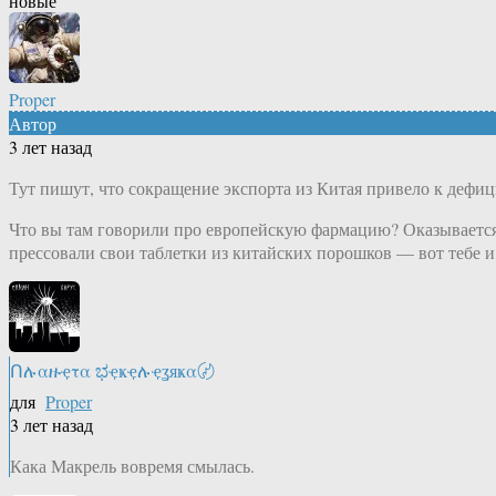
новые
Proper
Автор
3 лет назад
Тут пишут, что сокращение экспорта из Китая привело к дефиц
Что вы там говорили про европейскую фармацию? Оказывается, 
прессовали свои таблетки из китайских порошков — вот тебе и 
Ոሉαዙҿτα ಭҿҝҿሉҿʓяҝα〄
для
Proper
3 лет назад
Кака Макрель вовремя смылась.