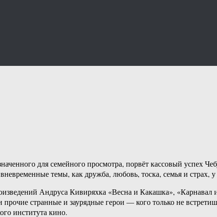
наченного для семейного просмотра, порвёт кассовый успех Че
невременные темы, как дружба, любовь, тоска, семья и страх, у 
изведений Андруса Кивиряхка «Весна и Какашка», «Карнавал 
и прочие странные и заурядные герои — кого только не встрети
кого института кино.