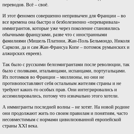
переводов. Всё – своё.
И этот феномен совершенно непривычен для Франции – во
все времена она быстро и безболезненно «переваривала»
иммигрантов, которые уже через поколение становились
обычными французами, разве что с иностранными
фамилиями (Мишель Платини, Жан-Поль Бельмондо, Николя
Саркози, да и сам Жан-Франсуа Копе – потомок румынских и
алжирских евреев).
Так было с русскими белоэмигрантами после революции, так
было с поляками, итальянцами, испанцами, португальцами.
Их потомков во Франции – миллионы, но они не
противопоставляют себя остальным жителям страны и не
требуют каких-то особых прав. Они интегрировались и
ассимилировались, потому что изначально этого хотели.
А иммигранты последней волны – не хотят. На новой родине
они продолжают жить по своим правилам и понятиям, часто
несовместимым с нормами цивилизованной европейской
страны XXI века.