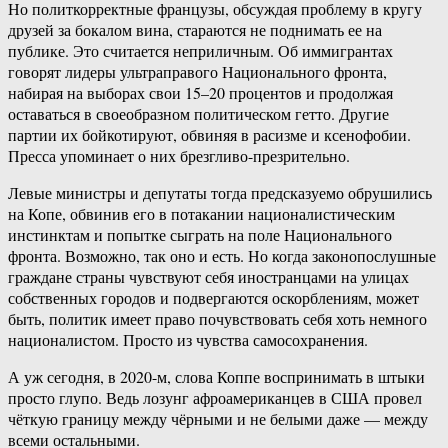
Но политкорректные французы, обсуждая проблему в кругу
друзей за бокалом вина, стараются не поднимать ее на
публике. Это считается неприличным. Об иммигрантах
говорят лидеры ультраправого Национального фронта,
набирая на выборах свои 15–20 процентов и продолжая
оставаться в своеобразном политическом гетто. Другие
партии их бойкотируют, обвиняя в расизме и ксенофобии.
Пресса упоминает о них брезгливо-презрительно.
Левые министры и депутаты тогда предсказуемо обрушились
на Копе, обвинив его в потакании националистическим
инстинктам и попытке сыграть на поле Национального
фронта. Возможно, так оно и есть. Но когда законопослушные
граждане страны чувствуют себя иностранцами на улицах
собственных городов и подвергаются оскорблениям, может
быть, политик имеет право почувствовать себя хоть немного
националистом. Просто из чувства самосохранения.
А уж сегодня, в 2020-м, слова Коппе воспринимать в штыки
просто глупо. Ведь лозунг афроамериканцев в США провел
чёткую границу между чёрными и не белыми даже — между
всеми остальными.