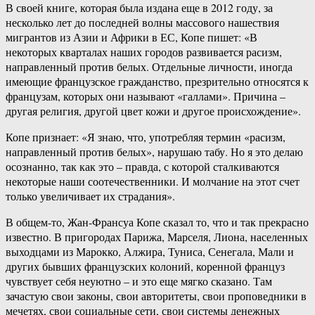
В своей книге, которая была издана еще в 2012 году, за
несколько лет до последней волны массового нашествия
мигрантов из Азии и Африки в ЕС, Копе пишет: «В
некоторых кварталах наших городов развивается расизм,
направленный против белых. Отдельные личности, иногда
имеющие французское гражданство, презрительно относятся к
французам, которых они называют «галлами». Причина –
другая религия, другой цвет кожи и другое происхождение».
Копе признает: «Я знаю, что, употребляя термин «расизм,
направленный против белых», нарушаю табу. Но я это делаю
осознанно, так как это – правда, с которой сталкиваются
некоторые наши соотечественники. И молчание на этот счет
только увеличивает их страдания».
В общем-то, Жан-Франсуа Копе сказал то, что и так прекрасно
известно. В пригородах Парижа, Марселя, Лиона, населенных
выходцами из Марокко, Алжира, Туниса, Сенегала, Мали и
других бывших французских колоний, коренной француз
чувствует себя неуютно – и это еще мягко сказано. Там
зачастую свои законы, свои авторитеты, свои проповедники в
мечетях, свои социальные сети, свои системы денежных