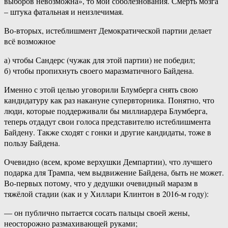
выборов невозможна», то мои соболезнования. Смерть мозга
– штука фатальная и неизлечимая.
Во-вторых, истеблишмент Демократической партии делает
всё возможное
а) чтобы Сандерс (чужак для этой партии) не победил;
б) чтобы пропихнуть своего маразматичного Байдена.
Именно с этой целью уговорили Блумберга снять свою
кандидатуру как раз накануне супервторника. Понятно, что
люди, которые поддерживали бы миллиардера Блумберга,
теперь отдадут свои голоса представителю истеблишмента
Байдену. Также сходят с гонки и другие кандидаты, тоже в
пользу Байдена.
Очевидно (всем, кроме верхушки Демпартии), что лучшего
подарка для Трампа, чем выдвижение Байдена, быть не может.
Во-первых потому, что у дедушки очевидный маразм в
тяжёлой стадии (как и у Хиллари Клинтон в 2016-м году):
— он публично пытается сосать пальцы своей жены,
неосторожно размахивающей руками;