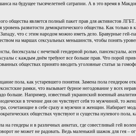
шанса на будущее тысячелетней сатрапии. А в это время в Макд
ого общества является полный пакет прав для активистов ЛГБТ.
я уровень развитости демократического общества. Как только в 
Западу, что с этим народом можно иметь дело. Бравурные гей-п
ичеством на маршах сексуальных меньшинств, чтобы понять урове
исты, бисексуалы с нечеткой гендерной ролью, пансексуалы, ас
суалы с каждым днём требуют все больше прав. Что порой при
изованных обществах принято вводить уголовные статьи за гомо
ание пола, как устаревшего понятия. Замена пола гендером от
ексистские рамки, что вызывает бурное негодование у всех нер
раздо больше. Например, известный украинский военный аналит
риодически в течение дня он чувствует себя то мужчиной, то же
ера, сочетающие в себе сразу и мужчин и женщин. Набирает мод
ократических обществах чувствуют и существа нулевого пола, к
на гендеры и в различных анкетах, где совестливый гей волен 
поворот не может не радовать. Ведь маленький шажок для гея – 