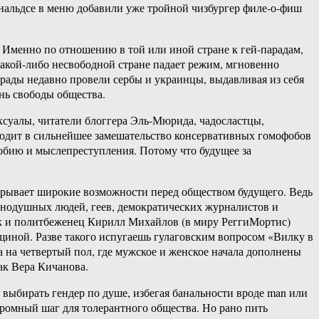
ональдсе в меню добавили уже тройной чизбургер филе-о-фиш
 Именно по отношению в той или иной стране к гей-парадам,
какой-либо несвободной стране падает режим, мгновенно
арады недавно провели сербы и украинцы, выдавливая из себя
нь свободы общества.
ексуалы, читатели блоггера Эль-Мюрида, чадосластцы,
водит в сильнейшее замешательство консервативных гомофобов
фобию и мыслепреступления. Потому что будущее за
крывает широкие возможности перед обществом будущего. Ведь
авнодушных людей, геев, демократических журналистов и
ик и политбеженец Кирилл Михайлов (в миру РеггиМортис)
нщиной. Разве такого испугаешь гулаговским вопросом «Вилку в
а на четвертый пол, где мужское и женское начала дополнены
ак Вера Кичанова.
выбирать гендер по душе, избегая банальности вроде man или
огромный шаг для толерантного общества. Но рано пить