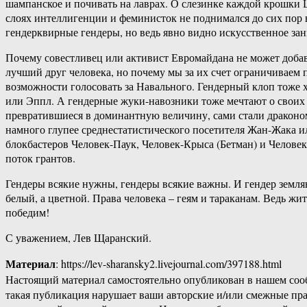
шампанское и почивать на лаврах. О слезинке каждой крошки 
слоях интеллигенции и феминисток не поднимался до сих пор 
гендерквирные гендеры, но ведь явно видно искусственное за
Почему совестливец или активист Евромайдана не может добави
лучший друг человека, но почему мы за их счет ограничиваем 
возможности голосовать за Навального. Гендерный клоп тоже х
или Эппл. А гендерные жуки-навозники тоже мечтают о своих 
превратившиеся в доминантную величину, сами стали драконом
намного глупее среднестатистического посетителя Жан-Жака ил
блокбастеров Человек-Паук, Человек-Крыса (Бетман) и Челове
поток грантов.
Гендеры всякие нужны, гендеры всякие важны. И гендер землян
белый, а цветной. Права человека – геям и тараканам. Ведь жи
победим!
С уважением, Лев Щаранский.
Материал
: https://lev-sharansky2.livejournal.com/397188.html
Настоящий материал самостоятельно опубликован в нашем соо
такая публикация нарушает ваши авторские и/или смежные пр