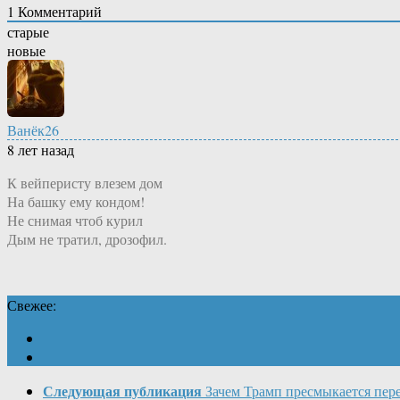
1
Комментарий
старые
новые
Ванёк26
8 лет назад
К вейперисту влезем дом
На башку ему кондом!
Не снимая чтоб курил
Дым не тратил, дрозофил.
Свежее:
Следующая публикация
Зачем Трамп пресмыкается пер