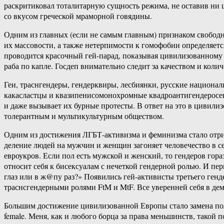
раскритиковал тоталитарную сущность режима, не оставив ни 
со вкусом греческой мраморной говядины.
Одним из главных (если не самым главным) признаком свободн
их массовости, а также нетерпимости к гомофобии определяетс
проводится красочный гей-парад, показывая цивилизованному 
раба по капле. Госдеп внимательно следит за качеством и кол
Геи, траснгендеры, гендерквиры, лесбиянки, русские национал
какасластцы и квазипенисомонохромные квадроантигендеросек
и даже вызывает их бурные протесты. В ответ на это в цивил
толерантным и мультикультурным обществом.
Одним из достижения ЛГБТ-активизма и феминизма стало отриц
деление людей на мужчин и женщин загоняет человечество в с
евроукров. Если пол есть мужской и женский, то гендеров го
относит себя к бисексуалам с нечеткой гендерной ролью. И пе
глаз или в ж@пу раз?» Появились гей-активисты третьего генд
траснсгендерными ролями FtM и MtF. Все уверенней себя в дем
Большим достижение цивилизованной Европы стало замена пола 
female. Меня, как и любого борца за права меньшинств, такой 