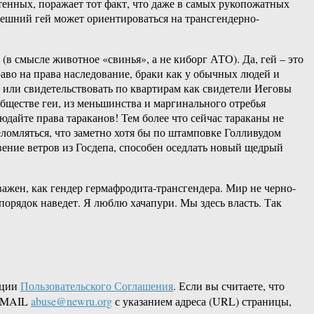
енных, поражает тот факт, что даже в самых рукопожатных
нешний гей может ориентироваться на трансгендерно-
(в смысле животное «свинья», а не киборг АТО). Да, гей – это
раво на права наследование, браки как у обычных людей и
 или свидетельствовать по квартирам как свидетели Иеговы
бществе геи, из меньшинства и маргинального отребья
айте права тараканов! Тем более что сейчас тараканы не
ломляться, что заметно хотя бы по штамповке Голливудом
ение ветров из Госдепа, способен оседлать новый щедрый
ажен, как гендер гермафродита-трансгендера. Мир не черно-
 порядок наведет. Я люблю хачапури. Мы здесь власть. Так
кции
Пользовательского Соглашения
. Если вы считаете, что
 EMAIL
abuse@newru.org
с указанием адреса (URL) страницы,