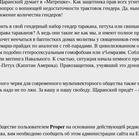
Щаранский думает в «Матрешке». Как защитника прав всех угнет
вопрос о вопиющей недостаточности трактовок гендера. Да, ны
нижение количества гендеров!
ть в свой гендерный набор гендер таракана, петуха или свиньи 
права тараканов? А ведь они такие же как мы, и имеют полное п
очет венчаться в баптистких домах молитвы у священников-геев
марш-прайдах по аналогии с гей-парадами. В цивилизованном о
 подобно гетеросексуальным гомофобоам или х%емразям. Соблюд
и митинга Навального. К счастью, ситуация начала немного пре
к-Петух (Капитан Америка). Правозащитник, учуявший это дунов
ого червя для современного мультивекторного общества также в
ть надо не по лжи. За вашу и нашу свободу. Щаранский придёт –
Proper
бществе пользователем
на основании действующей реда
ава, вам необходимо сообщить об этом администрации сайта на