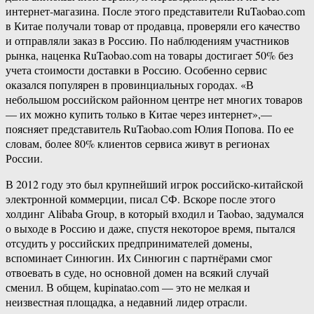
интернет-магазина. После этого представители RuTaobao.com
в Китае получали товар от продавца, проверяли его качество
и отправляли заказ в Россию. По наблюдениям участников
рынка, наценка RuTaobao.com на товары достигает 50% без
учета стоимости доставки в Россию. Особенно сервис
оказался популярен в провинциальных городах. «В
небольшом российском районном центре нет многих товаров
— их можно купить только в Китае через интернет»,—
поясняет представитель RuTaobao.com Юлия Попова. По ее
словам, более 80% клиентов сервиса живут в регионах
России.
В 2012 году это был крупнейший игрок российско-китайской
электронной коммерции, писал СФ. Вскоре после этого
холдинг Alibaba Group, в который входил и Taobao, задумался
о выходе в Россию и даже, спустя некоторое время, пытался
отсудить у российских предпринимателей домены,
вспоминает Синюгин. Их Синюгин с партнёрами смог
отвоевать в суде, но основной домен на всякий случай
сменил. В общем, kupinatao.com — это не мелкая и
неизвестная площадка, а недавний лидер отрасли.