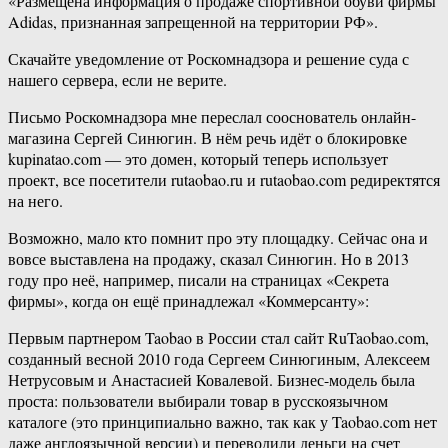
«Размещена информация о продаже спортивной обуви фирмы
Adidas, признанная запрещенной на территории РФ».
Скачайте уведомление от Роскомнадзора и решение суда с
нашего сервера, если не верите.
Письмо Роскомнадзора мне переслал сооснователь онлайн-
магазина Сергей Синюгин. В нём речь идёт о блокировке
kupinatao.com — это домен, который теперь использует
проект, все посетители rutaobao.ru и rutaobao.com редиректятся
на него.
Возможно, мало кто помнит про эту площадку. Сейчас она и
вовсе выставлена на продажу, сказал Синюгин. Но в 2013
году про неё, например, писали на страницах «Секрета
фирмы», когда он ещё принадлежал «Коммерсанту»:
Первым партнером Taobao в России стал сайт RuTaobao.com,
созданный весной 2010 года Сергеем Синюгиным, Алексеем
Нетрусовым и Анастасией Ковалевой. Бизнес-модель была
проста: пользователи выбирали товар в русскоязычном
каталоге (это принципиально важно, так как у Taobao.com нет
даже англоязычной версии) и переводили деньги на счет