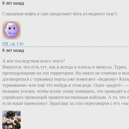
8 лет назад
Сланцевая нефть в сшп продолжит бить из медного таза?)
ZIL.ok.130
8 лет назад
А вот последствия всего этого?
Имхуется, что есть тут, как и всегда и плюсы и минусы. Турки
претендующими на эти территории. Но никто не отменял и воз
договориться с турками(а персы уже помогают «бедному» Ката
туркоманов» или ещё что нибудь в этом роде. Одно «радует» —
большие усилия, чтобы всему этому помешать, что приведёт к е
сирийских провинций правительственным войскам. А то, что о
если наши приволокут Эрдогашу за стол переговоров с его «н