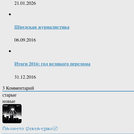
21.01.2026
Шведская журналистика
06.09.2016
Итоги 2016: год великого перелома
31.12.2016
3
Комментарий
старые
новые
Ոሉαዙҿτα ಭҿҝҿሉҿʓяҝα〄