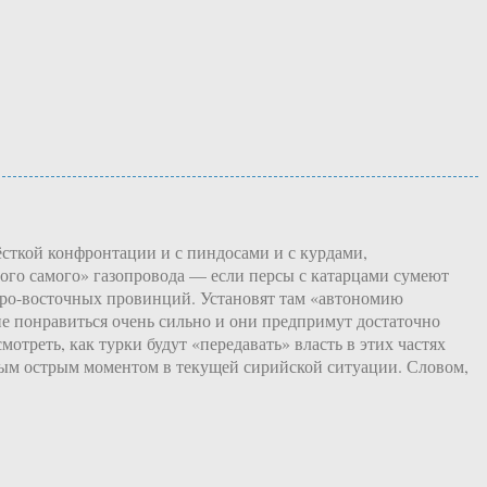
жёсткой конфронтации и с пиндосами и с курдами,
ого самого» газопровода — если персы с катарцами сумеют
веро-восточных провинций. Установят там «автономию
не понравиться очень сильно и они предпримут достаточно
треть, как турки будут «передавать» власть в этих частях
мым острым моментом в текущей сирийской ситуации. Словом,