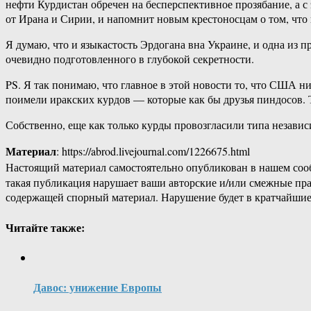
нефти Курдистан обречен на бесперспективное прозябание, а с
от Ирана и Сирии, и напомнит новым крестоносцам о том, что
Я думаю, что и языкастость Эрдогана вна Украине, и одна из
очевидно подготовленного в глубокой секретности.
PS. Я так понимаю, что главное в этой новости то, что США ни
поимели иракских курдов — которые как бы друзья пиндосов. 
Собственно, еще как только курды провозгласили типа независи
Материал
: https://abrod.livejournal.com/1226675.html
Настоящий материал самостоятельно опубликован в нашем соо
такая публикация нарушает ваши авторские и/или смежные пр
содержащей спорный материал. Нарушение будет в кратчайшие
Читайте также:
Давос: унижение Европы