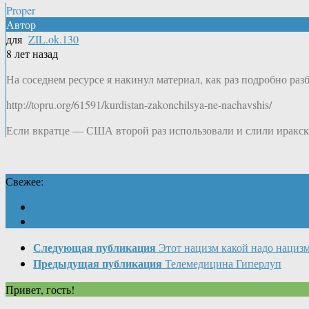
Proper
Автор
для
ZIL.ok.130
8 лет назад
На соседнем ресурсе я накинул материал, как раз подробно ра
http://topru.org/61591/kurdistan-zakonchilsya-ne-nachavshis/
Если вкратце — США второй раз использовали и слили иракски
Свежее:
Следующая публикация
Этот нацизм какой надо нациз
Предыдущая публикация
Телемедицина Гиперлуп
Привет, гость!