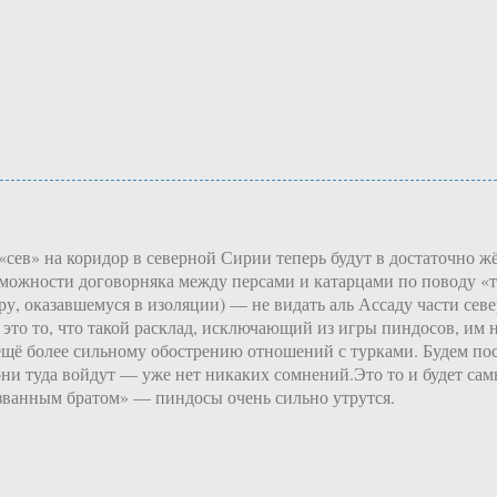
, «сев» на коридор в северной Сирии теперь будут в достаточно 
можности договорняка между персами и катарцами по поводу «т
ру, оказавшемуся в изоляции) — не видать аль Ассаду части се
 это то, что такой расклад, исключающий из игры пиндосов, им 
щё более сильному обострению отношений с турками. Будем посмо
ни туда войдут — уже нет никаких сомнений.Это то и будет са
азванным братом» — пиндосы очень сильно утрутся.