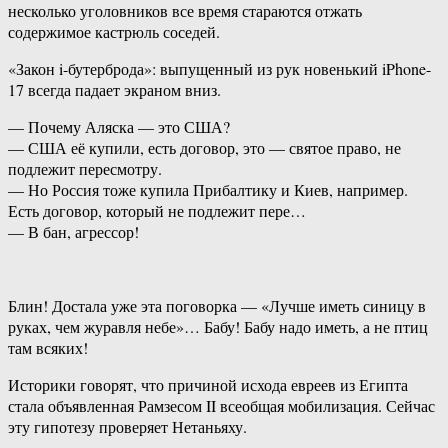
несколько уголовников все время стараются отжать
содержимое кастрюль соседей.
«Закон i-бутерброда»: выпущенный из рук новенький iPhone-
17 всегда падает экраном вниз.
— Почему Аляска — это США?
— США её купили, есть договор, это — святое право, не
подлежит пересмотру.
— Но Россия тоже купила Прибалтику и Киев, например.
Есть договор, который не подлежит пере…
— В бан, агрессор!
Блин! Достала уже эта поговорка — «Лучше иметь синицу в
руках, чем журавля небе»… Бабу! Бабу надо иметь, а не птиц
там всяких!
Историки говорят, что причиной исхода евреев из Египта
стала объявленная Рамзесом II всеобщая мобилизация. Сейчас
эту гипотезу проверяет Нетаньяху.