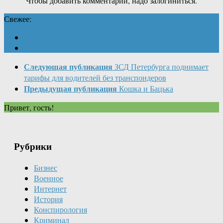
Чтобы добавить комментарий, надо залогиниться.
Свежее:
Следующая публикация
ЗСД Петербурга поднимает
тарифы для водителей без транспондеров
Предыдущая публикация
Кошка и Бацька
Привет, гость!
Рубрики
Бизнес
Военное
Интернет
История
Конспирология
Криминал