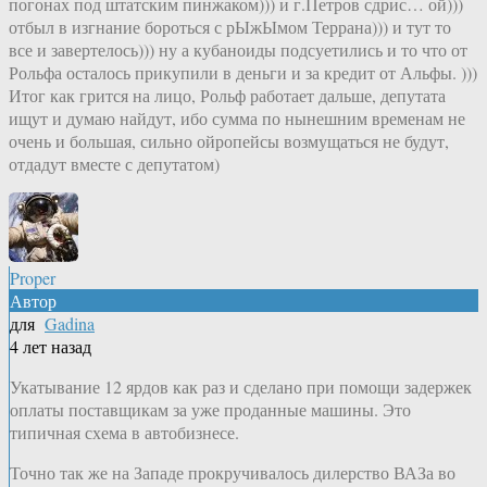
погонах под штатским пинжаком))) и г.Петров сдрис… ой)))
отбыл в изгнание бороться с рЫжЫмом Террана))) и тут то
все и завертелось))) ну а кубаноиды подсуетились и то что от
Рольфа осталось прикупили в деньги и за кредит от Альфы. )))
Итог как грится на лицо, Рольф работает дальше, депутата
ищут и думаю найдут, ибо сумма по нынешним временам не
очень и большая, сильно ойропейсы возмущаться не будут,
отдадут вместе с депутатом)
Proper
Автор
для
Gadina
4 лет назад
Укатывание 12 ярдов как раз и сделано при помощи задержек
оплаты поставщикам за уже проданные машины. Это
типичная схема в автобизнесе.
Точно так же на Западе прокручивалось дилерство ВАЗа во