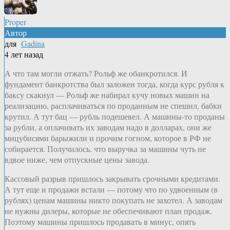
Proper
Автор
для
Gadina
4 лет назад
А что там могли отжать? Рольф же обанкротился. И
фундамент банкротства был заложен тогда, когда курс рубля к
баксу скакнул — Рольф же набирал кучу новых машин на
реализацию, расплачиваться по проданным не спешил, бабки
крутил. А тут бац — рубль подешевел. А машины-то проданы
за рубли, а оплачивать их заводам надо в долларах, они же
мицубисями барыжили и прочим гогном, которое в РФ не
собирается. Получилось, что выручка за машины чуть не
вдвое ниже, чем отпускные цены завода.
Кассовый разрыв пришлось закрывать срочными кредитами.
А тут еще и продажи встали — потому что по удвоенным (в
рублях) ценам машины никто покупать не захотел. А заводам
не нужны дилеры, которые не обеспечивают план продаж.
Поэтому машины пришлось продавать в минус, опять