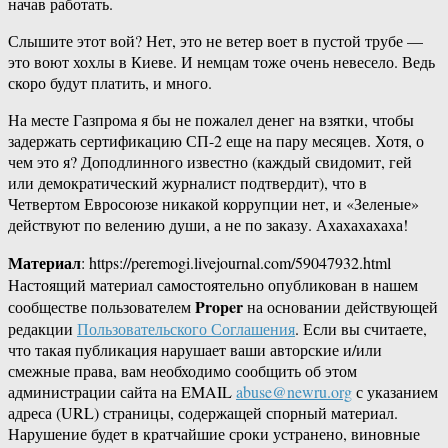
начав работать.
Слышите этот вой? Нет, это не ветер воет в пустой трубе —
это воют хохлы в Киеве. И немцам тоже очень невесело. Ведь
скоро будут платить, и много.
На месте Газпрома я бы не пожалел денег на взятки, чтобы
задержать сертификацию СП-2 еще на пару месяцев. Хотя, о
чем это я? Доподлинного известно (каждый свидомит, гей
или демократический журналист подтвердит), что в
Четвертом Евросоюзе никакой коррупции нет, и «Зеленые»
действуют по велению души, а не по заказу. Ахахахахаха!
Материал
: https://peremogi.livejournal.com/59047932.html
Настоящий материал самостоятельно опубликован в нашем
Proper
сообществе пользователем
на основании действующей
редакции
Пользовательского Соглашения
. Если вы считаете,
что такая публикация нарушает ваши авторские и/или
смежные права, вам необходимо сообщить об этом
администрации сайта на EMAIL
abuse@newru.org
с указанием
адреса (URL) страницы, содержащей спорный материал.
Нарушение будет в кратчайшие сроки устранено, виновные