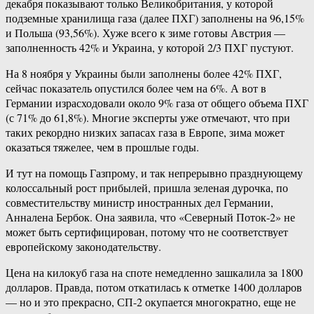
декабря показывают только Великобритания, у которой
подземные хранилища газа (далее ПХГ) заполнены на 96,15%
и Польша (93,56%). Хуже всего к зиме готовы Австрия —
заполненность 42% и Украина, у которой 2/3 ПХГ пустуют.
На 8 ноября у Украины были заполнены более 42% ПХГ,
сейчас показатель опустился более чем на 6%. А вот в
Германии израсходовали около 9% газа от общего объема ПХГ
(с 71% до 61,8%). Многие эксперты уже отмечают, что при
таких рекордно низких запасах газа в Европе, зима может
оказаться тяжелее, чем в прошлые годы.
И тут на помощь Газпрому, и так непрерывно празднующему
колоссальный рост прибылей, пришла зеленая дурочка, по
совместительству министр иностранных дел Германии,
Анналена Бербок. Она заявила, что «Северный Поток-2» не
может быть сертифицирован, потому что не соответствует
европейскому законодательству.
Цена на килокуб газа на споте немедленно зашкалила за 1800
долларов. Правда, потом откатилась к отметке 1400 долларов
— но и это прекрасно, СП-2 окупается многократно, еще не