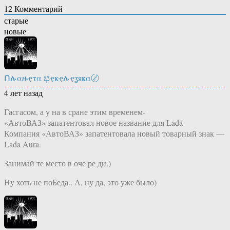
12
Комментарий
старые
новые
Ոሉαዙҿτα ಭҿҝҿሉҿʓяҝα〄
4 лет назад
Гасгасом, а у на в сране этим временем-
«АвтоВАЗ» запатентовал новое название для Lada
Компания «АвтоВАЗ» запатентовала новый товарный знак —
Lada Aura.
Занимай те место в оче ре ди.)
Ну хоть не поБеда.. А, ну да, это уже было)