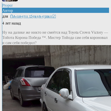
Proper
Автор
для
Ոሉαዙҿτα ಭҿҝҿሉҿʓяҝα〄
4 лет назад
Ну на далике же никто не смеётся над Toyota Crown Victory —
Тойота Корона Победа ™. Мистер Тойода сам себя короновал
и сам себя победил?