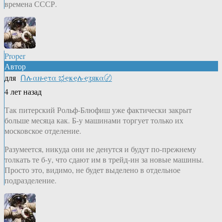
времена СССР.
Proper
Автор
для
Ոሉαዙҿτα ಭҿҝҿሉҿʓяҝα〄
4 лет назад
Так питерский Рольф-Блюфиш уже фактически закрыт
больше месяца как. Б-у машинами торгует только их
московское отделение.
Разумеется, никуда они не денутся и будут по-прежнему
толкать те б-у, что сдают им в трейд-ин за новые машины.
Просто это, видимо, не будет выделено в отдельное
подразделение.