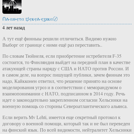
Ոሉαዙҿτα ಭҿҝҿሉҿʓяҝα〄
4 лет назад
А тут ещё финныы решили отличиться. Видимо нужно
Выборг от границе с ними ещё раз переставить..
По словам Тюйнеля, если приобретение истребителя F-35
состоится, то Финляндия выйдет на передний план в качестве
атакующей страны наряду с США и НАТО против России. И
в самом деле, на вопрос пишущей публики, зачем финнам это
надо, Кайкконен ответил, что решение принято на основе
моделирования угроз и в соответствии с меморандумом о
взаимопонимании с НАТО, подписанном в 2014 году. Речь
идет о законодательно закрепленном согласии Хельсинки на
военную помощь со стороны Североатлантического альянса.
Если верить Mv Lehti, имеется еще секретный протокол к
договору о военной помощи, который так и не был переведен
на финский язык. По всей видимости, нейтралитет Хельсинки