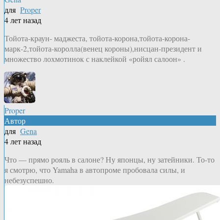
для
Proper
4 лет назад
Тойота-краун- маджеста, тойота-корона,тойота-корона-
марк-2,тойота-королла(венец короны),нисцан-президент и
множество лохмотинок с наклейкой «ройял салоон» .
Proper
Автор
для
Gena
4 лет назад
Что — прямо рояль в салоне? Ну японцы, ну затейники. То-то
я смотрю, что Yamaha в автопроме пробовала силы, и
небезуспешно.