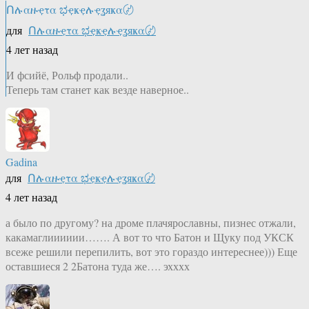
Ոሉαዙҿτα ಭҿҝҿሉҿʓяҝα〄
для
Ոሉαዙҿτα ಭҿҝҿሉҿʓяҝα〄
4 лет назад
И фсийё, Рольф продали..
Теперь там станет как везде наверное..
Gadina
для
Ոሉαዙҿτα ಭҿҝҿሉҿʓяҝα〄
4 лет назад
а было по другому? на дроме плачярославны, пизнес отжали,
какамаглииииии……. А вот то что Батон и Щуку под УКСК
всеже решили перепилить, вот это гораздо интереснее))) Еще
оставшиеся 2 2Батона туда же…. эхххх