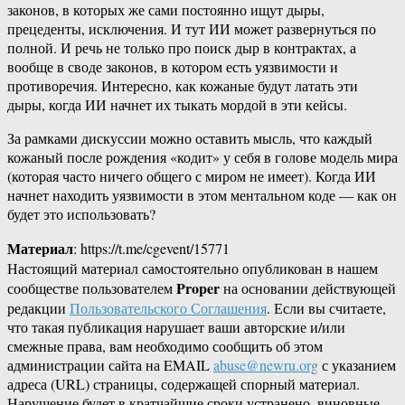
законов, в которых же сами постоянно ищут дыры,
прецеденты, исключения. И тут ИИ может развернуться по
полной. И речь не только про поиск дыр в контрактах, а
вообще в своде законов, в котором есть уязвимости и
противоречия. Интересно, как кожаные будут латать эти
дыры, когда ИИ начнет их тыкать мордой в эти кейсы.
За рамками дискуссии можно оставить мысль, что каждый
кожаный после рождения «кодит» у себя в голове модель мира
(которая часто ничего общего с миром не имеет). Когда ИИ
начнет находить уязвимости в этом ментальном коде — как он
будет это использовать?
Материал
: https://t.me/cgevent/15771
Настоящий материал самостоятельно опубликован в нашем
Proper
сообществе пользователем
на основании действующей
редакции
Пользовательского Соглашения
. Если вы считаете,
что такая публикация нарушает ваши авторские и/или
смежные права, вам необходимо сообщить об этом
администрации сайта на EMAIL
abuse@newru.org
с указанием
адреса (URL) страницы, содержащей спорный материал.
Нарушение будет в кратчайшие сроки устранено, виновные