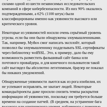
силами одной из шести независимых исследовательских
компаний в сфере кибербезопасности. Из них 90% оказались
подтвержденными, а 62% (1100 штук) были
классифицированы именно как уязвимости высокого или
критического уровня.
Некоторые из уязвимостей носили очень серьёзный уровень
угрозы, если бы они были обнаружены злоумышленниками.
Так, например, Mythos смог написать эксплойт, который
позволил бы злоумышленнику подделывать SSL-сертификаты
через библиотеку wolfSSL. Это, к примеру, дало бы ему
возможность разместить фальшивый сайт банка или
почтового провайдера, и для конечного пользователя такой
сайт выглядел бы абсолютно легитимным, браузер не показал
бы никаких уведомлений.
Обнаруженные уязвимости льются как из рога изобилия, их
не успевают исправлять, не хватает людей. Некоторые
команды/проекты даже просили снизить темпы раскрытия
информации об уязвимостях, поскольку им требуется больше
времени на создание патчей. (В среднем, на устранение бага
высокого или критического уровня, найденного с помощью