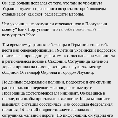
Он ещё больше порвался от того, что там не упомянута
Украина, мужчин призывного возраста которой людоеды
отлавливают, как скот, ради защиты Европы.
Чем украинцы не заслужили отчеканенную в Португалии
монету? Банк Португалии, что ты себе позволяешь? —
возмущается Жозе.
Тем временем украинские беженцы в Германии стали себя
вести как североафриканцы. 16-летний украинский подросток
приставал к проводнице, а затем жестоко напал на машиниста
в региональном поезде в Саксонии. Сотрудница железной
дороги пришла на помощь женщине на участке между
общиной Оттендорф-Окрилла и городом Лаусниц.
По данным федеральной полиции, подросток и его спутник
ранее незаконно перешли железнодорожные пути.
Проводница сфотографировала инцидент. Оказавшись в
поезде, они якобы приставали к женщине. Когда машинист
вмешался, ситуация обострилась. Как сообщила федеральная
полиция, 16-летний подросток «жестоко напал» на
сотрудника железной дороги. По информации, он ударил его