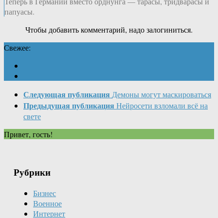
Теперь в Германии вместо орднунга — тарасы, тридварасы и
папуасы.
Чтобы добавить комментарий, надо залогиниться.
Свежее:
Следующая публикация
Демоны могут маскироваться
Предыдущая публикация
Нейросети взломали всё на
свете
Привет, гость!
Рубрики
Бизнес
Военное
Интернет