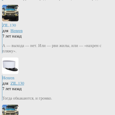
ZIL.130
для
Henren
7 лет назад
А — выхода — нет. Или — рви жилы, или — «нахрен с
пляжу».
Henren
для
ZIL.130
7 лет назад
Тогда обкакаются, и громко.