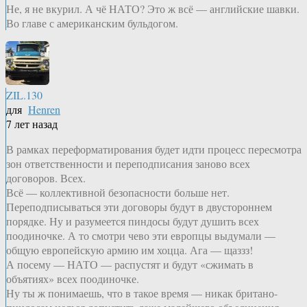
Не, я не вкурил. А чё НАТО? Это ж всё — английские шавки.
Во главе с американским бульдогом.
ZIL.130
для
Henren
7 лет назад
В рамках переформатирования будет идти процесс пересмотра
зон ответственности и переподписания заново всех
договоров. Всех.
Всё — коллективной безопасности больше нет.
Переподписываться эти договоры будут в двустороннем
порядке. Ну и разумеется пиндосы будут душить всех
поодиночке. А то смотри чево эти европцы выдумали —
общую европейскую армию им хоцца. Ага — щаззз!
А посему — НАТО — распустят и будут «сжимать в
объятиях» всех поодиночке.
Ну ты ж понимаешь, что в такое время — никак британо-