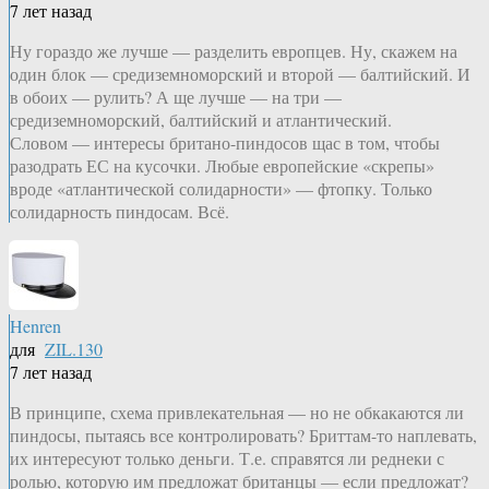
7 лет назад
Ну гораздо же лучше — разделить европцев. Ну, скажем на
один блок — средиземноморский и второй — балтийский. И
в обоих — рулить? А ще лучше — на три —
средиземноморский, балтийский и атлантический.
Словом — интересы британо-пиндосов щас в том, чтобы
разодрать ЕС на кусочки. Любые европейские «скрепы»
вроде «атлантической солидарности» — фтопку. Только
солидарность пиндосам. Всё.
Henren
для
ZIL.130
7 лет назад
В принципе, схема привлекательная — но не обкакаются ли
пиндосы, пытаясь все контролировать? Бриттам-то наплевать,
их интересуют только деньги. Т.е. справятся ли реднеки с
ролью, которую им предложат британцы — если предложат?