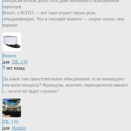
пиндосам нельзя допустить даже малейшего объединения
европцев.
Вооот, а НАТО — всё таки играет такую роль
объединяющую. Что в текущей момент — скорее плохо, чем
хорошо.
Henren
для
ZIL.130
7 лет назад
Да какое там самостоятельное объединение, если командуют
там всем пиндосы? Французы, конечно, периодически вякают
— но кто их будет слушать?
ZIL.130
для
Henren