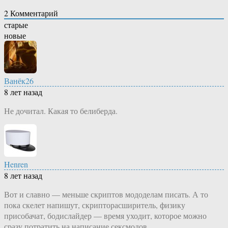
2
Комментарий
старые
новые
Ванёк26
8 лет назад
Не дочитал. Какая то белиберда.
Henren
8 лет назад
Вот и славно — меньше скриптов мододелам писать. А то
пока скелет напишут, скрипторасширитель, физику
присобачат, бодислайдер — время уходит, которое можно
сразу потратить на написание сексмодов.