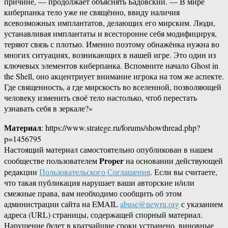
причине, — продолжает объяснять Бадовский. — В мире
киберпанка тело уже не свящённо, ввиду наличия
всевозможных имплантатов, делающих его мирским. Люди,
устанавливая имплантаты и всесторонне себя модифицируя,
теряют связь с плотью. Именно поэтому обнажёнка нужна во
многих ситуациях, возникающих в нашей игре. Это один из
ключевых элементов киберпанка. Вспомните начало Ghost in
the Shell, оно акцентриует внимание игрока на том же аспекте.
Где священность, а где мирскость во вселенной, позволяющей
человеку изменить своё тело настолько, чтоб перестать
узнавать себя в зеркале?»
Материал
: https://www.stratege.ru/forums/showthread.php?
p=1456795
Настоящий материал самостоятельно опубликован в нашем
Proper
сообществе пользователем
на основании действующей
редакции
Пользовательского Соглашения
. Если вы считаете,
что такая публикация нарушает ваши авторские и/или
смежные права, вам необходимо сообщить об этом
администрации сайта на EMAIL
abuse@newru.org
с указанием
адреса (URL) страницы, содержащей спорный материал.
Нарушение будет в кратчайшие сроки устранено, виновные