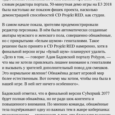
словам редактора портала, 50-минутная демо игры на E3 2018
была настолько же показом фишек проекта, насколько
демонстрацией способностей CD Projekt RED, как студии.
В самом начале показа, зрителям продемонстрировали
редактор персонажа. В нём были автоматически созданные
аватары мужского и женского пола, совершенно обнажённые,
но с прикрытыми «белым шумом» гениталиями. Такое
решение было принято в CD Projekt RED намеренно, хотя в
финальной версии игры «булый шум» планируют удалить.
«Дело в том, — говорит Адам Бадовский порталу Polygon, —
что мы не хотели привлекать лишнее внимание к гениталиям
и вызывать у зрителей дополнительный повод для смешков.
Это нормальное явление! Обнажёнка делает игровой мир
более естественным. Вот почему мы хотим, чтобы она была в
нашей игре. В ней нет ничего особенного».
Бадовский отметил, что в финальной версии Cyberpunk 2077
будет полная обнажёнка, но не ради шок-контента и
повышенного внимания. По мнению команды, обнажённые
тела подчёркивают одну из важных тем в жанре киберпанка:
трансгуманизм — уверенность в том, что благодаря высоким