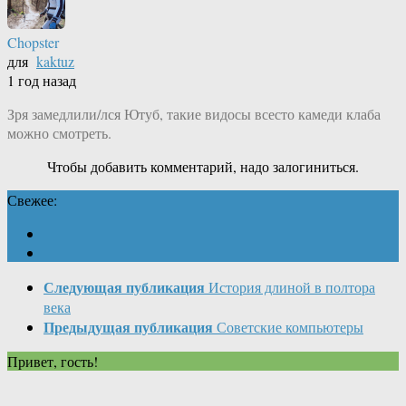
Chopster
для
kaktuz
1 год назад
Зря замедлили/лся Ютуб, такие видосы всесто камеди клаба
можно смотреть.
Чтобы добавить комментарий, надо залогиниться.
Свежее:
Следующая публикация
История длиной в полтора
века
Предыдущая публикация
Советские компьютеры
Привет, гость!