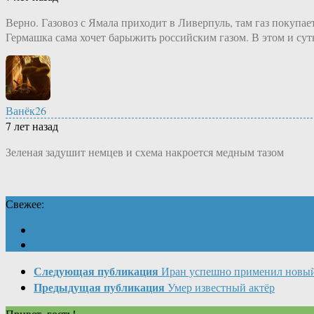
Верно. Газовоз с Ямала приходит в Ливерпуль, там газ покупа
Гермашка сама хочет барыжить российским газом. В этом и су
Ванёк26
7 лет назад
Зеленая задушит немцев и схема накроется медным тазом
Свежее:
Следующая публикация
Иран успешно применил новы
Предыдущая публикация
Умер известный актёр
Привет, гость!