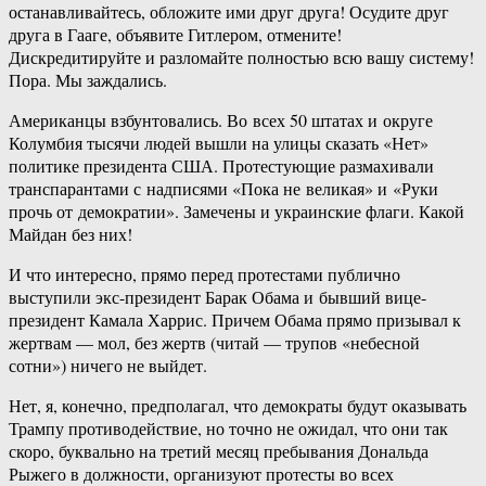
останавливайтесь, обложите ими друг друга! Осудите друг
друга в Гааге, объявите Гитлером, отмените!
Дискредитируйте и разломайте полностью всю вашу систему!
Пора. Мы заждались.
Американцы взбунтовались. Во всех 50 штатах и округе
Колумбия тысячи людей вышли на улицы сказать «Нет»
политике президента США. Протестующие размахивали
транспарантами с надписями «Пока не великая» и «Руки
прочь от демократии». Замечены и украинские флаги. Какой
Майдан без них!
И что интересно, прямо перед протестами публично
выступили экс-президент Барак Обама и бывший вице-
президент Камала Харрис. Причем Обама прямо призывал к
жертвам — мол, без жертв (читай — трупов «небесной
сотни») ничего не выйдет.
Нет, я, конечно, предполагал, что демократы будут оказывать
Трампу противодействие, но точно не ожидал, что они так
скоро, буквально на третий месяц пребывания Дональда
Рыжего в должности, организуют протесты во всех