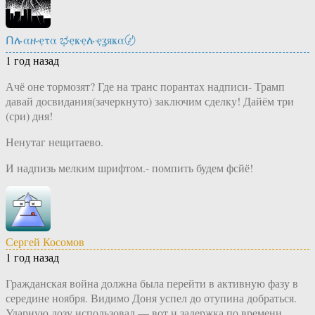
Ոሉαዙҿτα ಭҿҝҿሉҿʓяҝα〄
1 год назад
Ачё оне тормозят? Где на транс порантах надписи- Трамп
давай досвидания(зачеркнуто) заключим сделку! Дайём три
(сри) дня!
Ненутаг нещитаево.
И надпизь мелким шрифтом.- помпить будем фсйё!
Сергей Косомов
1 год назад
Гражданская война должна была перейти в активную фазу в
середине ноября. Видимо Доня успел до отупина добраться.
Ударную дозу использовал — вот и задержка по времени.