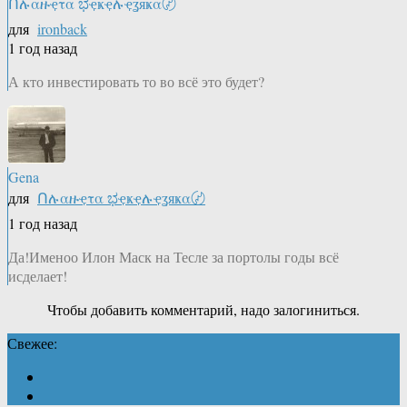
Ոሉαዙҿτα ಭҿҝҿሉҿʓяҝα〄
для
ironback
1 год назад
А кто инвестировать то во всё это будет?
Gena
для
Ոሉαዙҿτα ಭҿҝҿሉҿʓяҝα〄
1 год назад
Да!Именоо Илон Маск на Тесле за портолы годы всё
исделает!
Чтобы добавить комментарий, надо залогиниться.
Свежее: