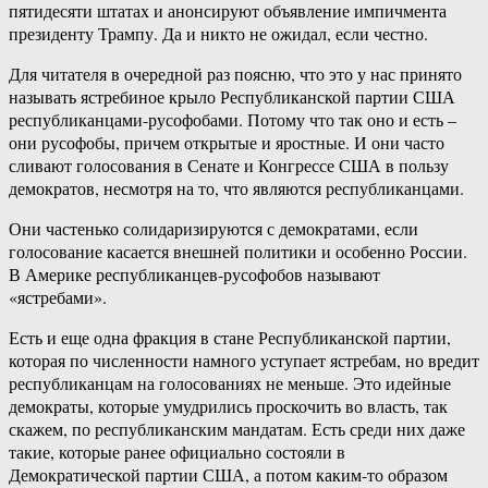
пятидесяти штатах и анонсируют объявление импичмента
президенту Трампу. Да и никто не ожидал, если честно.
Для читателя в очередной раз поясню, что это у нас принято
называть ястребиное крыло Республиканской партии США
республиканцами-русофобами. Потому что так оно и есть –
они русофобы, причем открытые и яростные. И они часто
сливают голосования в Сенате и Конгрессе США в пользу
демократов, несмотря на то, что являются республиканцами.
Они частенько солидаризируются с демократами, если
голосование касается внешней политики и особенно России.
В Америке республиканцев-русофобов называют
«ястребами».
Есть и еще одна фракция в стане Республиканской партии,
которая по численности намного уступает ястребам, но вредит
республиканцам на голосованиях не меньше. Это идейные
демократы, которые умудрились проскочить во власть, так
скажем, по республиканским мандатам. Есть среди них даже
такие, которые ранее официально состояли в
Демократической партии США, а потом каким-то образом