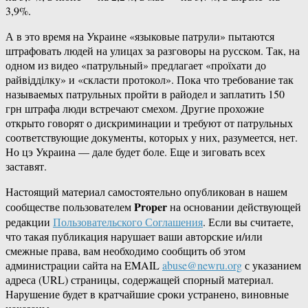
3,9%.
А в это время на Украине «языковые патрули» пытаются
штрафовать людей на улицах за разговоры на русском. Так, на
одном из видео «патрульный» предлагает «проїхати до
райвідділку» и «скласти протокол». Пока что требование так
называемых патрульных пройти в райодел и заплатить 150
грн штрафа люди встречают смехом. Другие прохожие
открыто говорят о дискриминации и требуют от патрульных
соответствующие документы, которых у них, разумеется, нет.
Но цэ Украина — дале будет боле. Еще и зиговать всех
заставят.
Настоящий материал самостоятельно опубликован в нашем
Proper
сообществе пользователем
на основании действующей
редакции
Пользовательского Соглашения
. Если вы считаете,
что такая публикация нарушает ваши авторские и/или
смежные права, вам необходимо сообщить об этом
администрации сайта на EMAIL
abuse@newru.org
с указанием
адреса (URL) страницы, содержащей спорный материал.
Нарушение будет в кратчайшие сроки устранено, виновные