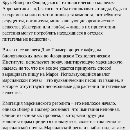
Брук Вилер из Флоридского Технологического колледжа
Аэронавтики – «Для того, чтобы использовать отходы, будь то
экскременты или остатки пищи для компоста, потребуются
редуценты, организмы, минерализующие органические
вещества (бактерии или грибы) – лишь в их присутствии
растения могут потреблять находящиеся в отходах
питательные вещества».
Вилер и ее коллега Дрю Палмер, доцент кафедры
биологических наук во Флоридском Технологическом
Институте, используют почву, имитирующую марсианскую,
надеясь на то, что им все же удастся придумать способ
выращивать пищу на Марсе. Использующийся аналог
марсианской почвы – это вулканический песок из Гавайев, в
котором отсутствуют необходимые для растений питательные
вещества.
Имитация марсианского реголита – это неплохое начало,
однако Вилер и Палмер осознают, что имитация неполная.
Одной из основных проблем, с которыми будущим
колонизаторам придется столкнуться, является токсичность
марсианской почвы. Марсианский реголит набит под завязку