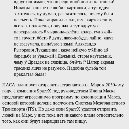
вдруг понимаю, что передо мной лежит картошка!
Никогда раньше не любил картошки, а тут вдруг
захотелось, ну думаю, раз захотелось, почему бы и
не съесть. Пока заправил салат, взял картофелину,
все как положено, покушал и тут вдруг усе
перекрасилось ў чырвона-зялёны колер, гул якой-
то і грукат, #бать ў дупу, якое-небудзь лайно, яшчэ
не зразумела, выпаўзае з зямлі Аляксандр
Рыгоравіч Лукашэнка і кажа нейкую х%йню аб
барацьбе за ўраджай і Дажынкі, стары каўгасьнік,
чаму ў Драздах не сядзіцца, бл@ть!? Цяпер акрамя
трасянкі яшчэ не разумею. Падобна бульба той
праклятая была!
НАСА планирует отправить астронавтов на Марс к 2030-ому
году, а компания SpaceX под руководством Илона Маска
предлагает агрессивную программу по колонизации Марса,
основой которой должна послужить Система Межпланетного
Транспорта (ITS). Но даже если SpaceX удастся отправить
людей на Марс, у них пока нет никакого плана относительно
того, как они будут выращивать там пищу.