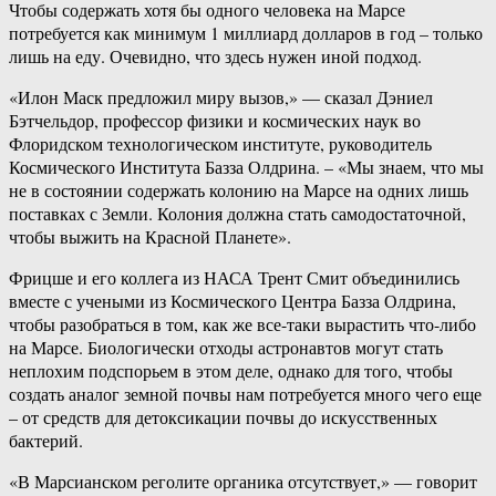
Чтобы содержать хотя бы одного человека на Марсе
потребуется как минимум 1 миллиард долларов в год – только
лишь на еду. Очевидно, что здесь нужен иной подход.
«Илон Маск предложил миру вызов,» — сказал Дэниел
Бэтчельдор, профессор физики и космических наук во
Флоридском технологическом институте, руководитель
Космического Института Базза Олдрина. – «Мы знаем, что мы
не в состоянии содержать колонию на Марсе на одних лишь
поставках с Земли. Колония должна стать самодостаточной,
чтобы выжить на Красной Планете».
Фрицше и его коллега из НАСА Трент Смит объединились
вместе с учеными из Космического Центра Базза Олдрина,
чтобы разобраться в том, как же все-таки вырастить что-либо
на Марсе. Биологически отходы астронавтов могут стать
неплохим подспорьем в этом деле, однако для того, чтобы
создать аналог земной почвы нам потребуется много чего еще
– от средств для детоксикации почвы до искусственных
бактерий.
«В Марсианском реголите органика отсутствует,» — говорит