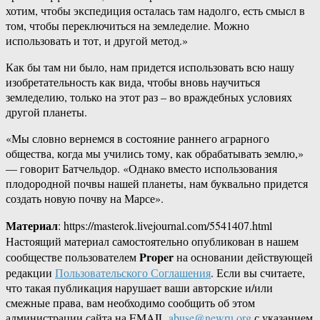
хотим, чтобы экспедиция осталась там надолго, есть смысл в
том, чтобы переключиться на земледелие. Можно
использовать и тот, и другой метод.»
Как бы там ни было, нам придется использовать всю нашу
изобретательность как вида, чтобы вновь научиться
земледелию, только на этот раз – во враждебных условиях
другой планеты.
«Мы словно вернемся в состояние раннего аграрного
общества, когда мы учились тому, как обрабатывать землю,»
— говорит Батчельдор. «Однако вместо использования
плодородной почвы нашей планеты, нам буквально придется
создать новую почву на Марсе».
Материал
: https://masterok.livejournal.com/5541407.html
Настоящий материал самостоятельно опубликован в нашем
Proper
сообществе пользователем
на основании действующей
редакции
Пользовательского Соглашения
. Если вы считаете,
что такая публикация нарушает ваши авторские и/или
смежные права, вам необходимо сообщить об этом
администрации сайта на EMAIL
abuse@newru.org
с указанием