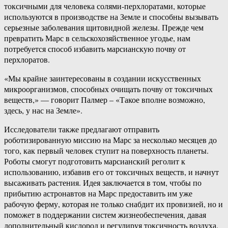
токсичными для человека солями-перхлоратами, которые
используются в производстве на Земле и способны вызывать
серьезные заболевания щитовидной железы. Прежде чем
превратить Марс в сельскохозяйственное угодье, нам
потребуется способ избавить марсианскую почву от
перхлоратов.
«Мы крайне заинтересованы в создании искусственных
микроорганизмов, способных очищать почву от токсичных
веществ,» — говорит Палмер – «Такое вполне возможно,
здесь, у нас на Земле».
Исследователи также предлагают отправить
роботизированную миссию на Марс за несколько месяцев до
того, как первый человек ступит на поверхность планеты.
Роботы смогут подготовить марсианский реголит к
использованию, избавив его от токсичных веществ, и начнут
высаживать растения. Идея заключается в том, чтобы по
прибытию астронавтов на Марс предоставить им уже
рабочую ферму, которая не только снабдит их провизией, но и
поможет в поддержании систем жизнеобеспечения, давая
дополнительный кислород и регулируя токсичность воздуха.