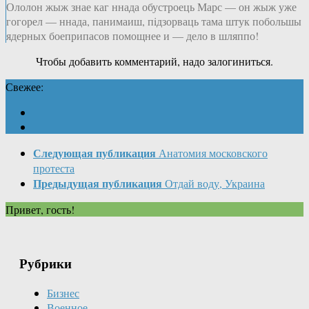
Ололон жыж знае каг ннада обустроець Марс — он жыж уже
гогорел — ннада, панимаиш, пiдзорваць тама штук побольшы
ядерных боеприпасов помощнее и — дело в шляппо!
Чтобы добавить комментарий, надо залогиниться.
Свежее:
Следующая публикация
Анатомия московского
протеста
Предыдущая публикация
Отдай воду, Украина
Привет, гость!
Рубрики
Бизнес
Военное