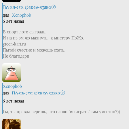
Ոሉαዙҿτα ಭҿҝҿሉҿʓяҝα〄
для
Xenophob
6 лет назад
В спорт лото сыградь..
И на пэ эм жэ махнуть.. к мистеру ПэЖэ.
green-kart.ru
Пытай счастие и можешь ехать.
Не благодари.
Xenophob
для
Ոሉαዙҿτα ಭҿҝҿሉҿʓяҝα〄
6 лет назад
Гы, ты правда веришь, что слово ‘выиграть’ там уместно?))