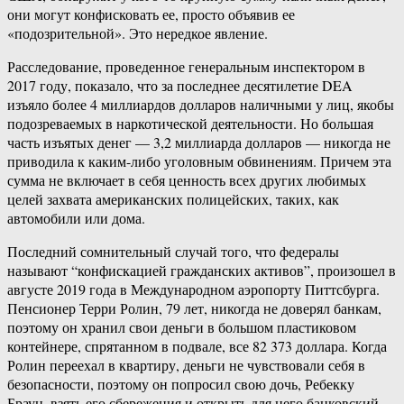
они могут конфисковать ее, просто объявив ее
«подозрительной». Это нередкое явление.
Расследование, проведенное генеральным инспектором в
2017 году, показало, что за последнее десятилетие DEA
изъяло более 4 миллиардов долларов наличными у лиц, якобы
подозреваемых в наркотической деятельности. Но большая
часть изъятых денег — 3,2 миллиарда долларов — никогда не
приводила к каким-либо уголовным обвинениям. Причем эта
сумма не включает в себя ценность всех других любимых
целей захвата американских полицейских, таких, как
автомобили или дома.
Последний сомнительный случай того, что федералы
называют “конфискацией гражданских активов”, произошел в
августе 2019 года в Международном аэропорту Питтсбурга.
Пенсионер Терри Ролин, 79 лет, никогда не доверял банкам,
поэтому он хранил свои деньги в большом пластиковом
контейнере, спрятанном в подвале, все 82 373 доллара. Когда
Ролин переехал в квартиру, деньги не чувствовали себя в
безопасности, поэтому он попросил свою дочь, Ребекку
Браун, взять его сбережения и открыть для него банковский