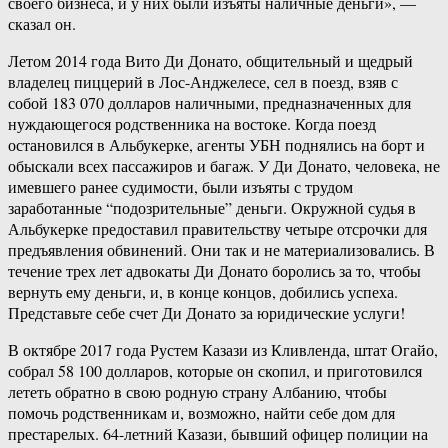
своего бизнеса, и у них были изъяты наличные деньги», —
сказал он.
Летом 2014 года Вито Ди Донато, общительный и щедрый
владелец пиццерий в Лос-Анджелесе, сел в поезд, взяв с
собой 183 070 долларов наличными, предназначенных для
нуждающегося родственника на востоке. Когда поезд
остановился в Альбукерке, агенты УБН поднялись на борт и
обыскали всех пассажиров и багаж. У Ди Донато, человека, не
имевшего ранее судимости, были изъяты с трудом
заработанные “подозрительные” деньги. Окружной судья в
Альбукерке предоставил правительству четыре отсрочки для
предъявления обвинений. Они так и не материализовались. В
течение трех лет адвокаты Ди Донато боролись за то, чтобы
вернуть ему деньги, и, в конце концов, добились успеха.
Представьте себе счет Ди Донато за юридические услуги!
В октябре 2017 года Рустем Казази из Кливленда, штат Огайо,
собрал 58 100 долларов, которые он скопил, и приготовился
лететь обратно в свою родную страну Албанию, чтобы
помочь родственникам и, возможно, найти себе дом для
престарелых. 64-летний Казази, бывший офицер полиции на