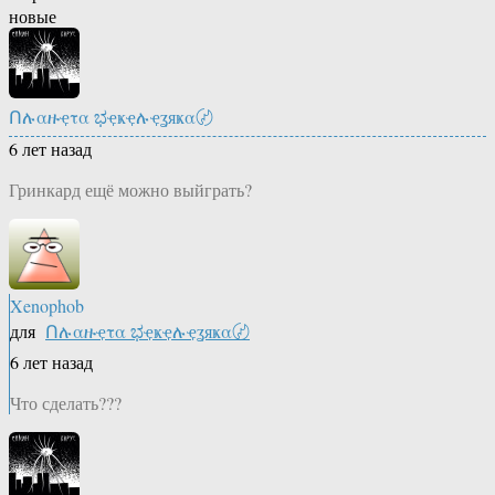
новые
Ոሉαዙҿτα ಭҿҝҿሉҿʓяҝα〄
6 лет назад
Гринкард ещё можно выйграть?
Xenophob
для
Ոሉαዙҿτα ಭҿҝҿሉҿʓяҝα〄
6 лет назад
Что сделать???