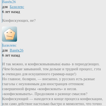
Ванёк26
для
Базилевс
6 лет назад
Конфискующих, не?
Базилевс
для
Ванёк26
6 лет назад
И так можно, и конфисковывавыва(-выва- в периоде)ющих.
(Чем больше завываний, тем дольше и трудней процесс, гэта
ж очевидно для искушенного граммар-наци!)
Но главное, болярин, — внезапно, у русских есть разные
глаголы с неуловимым для иностранцев оттенком:
совершенной формы «конфисковать» и несов.
«конфисковывать». Продолжим о разнице смыслов?
Конфискующий — находится в конце процесса конфискации,
или само действие настолько быстро и мимолетно, что точно