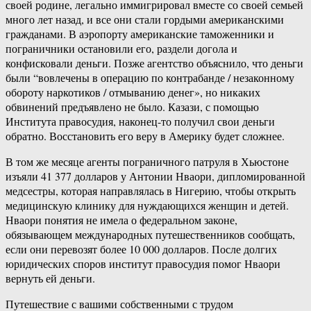
своей родине, легально иммигрировал вместе со своей семьей
много лет назад, и все они стали гордыми американскими
гражданами. В аэропорту американские таможенники и
пограничники остановили его, раздели догола и
конфисковали деньги. Позже агентство объяснило, что деньги
были “вовлечены в операцию по контрабанде / незаконному
обороту наркотиков / отмыванию денег», но никаких
обвинений предъявлено не было. Казази, с помощью
Института правосудия, наконец-то получил свои деньги
обратно. Восстановить его веру в Америку будет сложнее.
В том же месяце агенты пограничного патруля в Хьюстоне
изъяли 41 377 долларов у Антонии Нваори, дипломированной
медсестры, которая направлялась в Нигерию, чтобы открыть
медицинскую клинику для нуждающихся женщин и детей.
Нваори понятия не имела о федеральном законе,
обязывающем международных путешественников сообщать,
если они перевозят более 10 000 долларов. После долгих
юридических споров институт правосудия помог Нваори
вернуть ей деньги.
Путешествие с вашими собственными с трудом