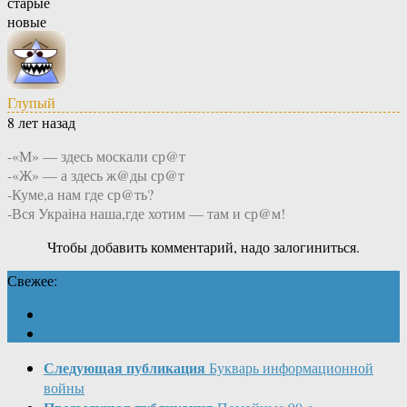
старые
новые
Глупый
8 лет назад
-«М» — здесь москали ср@т
-«Ж» — а здесь ж@ды ср@т
-Куме,а нам где ср@ть?
-Вся Украiна наша,где хотим — там и ср@м!
Чтобы добавить комментарий, надо залогиниться.
Свежее:
Следующая публикация
Букварь информационной
войны