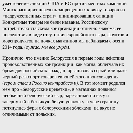
ужесточение санкций США и ЕС против местных компаний
Минск расширит перечень запрещенных к ввозу товаров из
«недружественных стран», инициировавших санкции.
Конкретные товары не были названы. Российскому
потребителю эта схема контрсанкций отлично знакома: ее
последствия в виде отсутствия европейского сыра, фруктов и
морепродуктов на полках магазинов мы наблюдаем с осени
2014 года.
(оужас, мы все умрём)
Иронично, что именно Белоруссия в первые годы действия
продовольственных контрсанкций, как могла, облегчала их
бремя для российских граждан, организовав серый или даже
черный реэкспорт товаров европейского происхождения
(герои! спасли Россию контрабасом!)
. В тот момент родился
мем про «белорусские креветки», в магазинах появился
необычный белорусский сыр, нарезанный по весу и
завернутый в безликую белую упаковку, а через границу
потянулись фуры с белорусскими яблоками, на вкус не
отличимыми от польских.