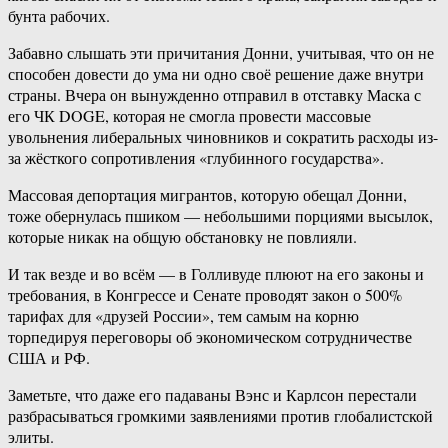
бунта рабочих.
Забавно слышать эти причитания Донни, учитывая, что он не
способен довести до ума ни одно своё решение даже внутри
страны. Вчера он вынужденно отправил в отставку Маска с
его ЧК DOGE, которая не смогла провести массовые
увольнения либеральных чиновников и сократить расходы из-
за жёсткого сопротивления «глубинного государства».
Массовая депортация мигрантов, которую обещал Донни,
тоже обернулась пшиком — небольшими порциями высылок,
которые никак на общую обстановку не повлияли.
И так везде и во всём — в Голливуде плюют на его законы и
требования, в Конгрессе и Сенате проводят закон о 500%
тарифах для «друзей России», тем самым на корню
торпедируя переговоры об экономическом сотрудничестве
США и РФ.
Заметьте, что даже его падаваны Вэнс и Карлсон перестали
разбрасываться громкими заявлениями против глобалистской
элиты.