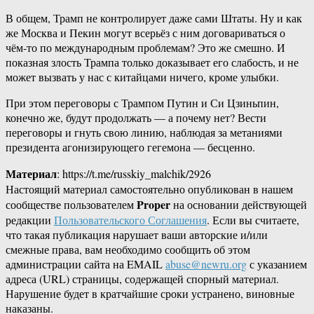
В общем, Трамп не контролирует даже сами Штаты. Ну и как
же Москва и Пекин могут всерьёз с ним договариваться о
чём-то по международным проблемам? Это же смешно. И
показная злость Трампа только доказывает его слабость, и не
может вызвать у нас с китайцами ничего, кроме улыбки.
При этом переговоры с Трампом Путин и Си Цзиньпин,
конечно же, будут продолжать — а почему нет? Вести
переговоры и гнуть свою линию, наблюдая за метаниями
президента агонизирующего гегемона — бесценно.
Материал
: https://t.me/russkiy_malchik/2926
Настоящий материал самостоятельно опубликован в нашем
Proper
сообществе пользователем
на основании действующей
редакции
Пользовательского Соглашения
. Если вы считаете,
что такая публикация нарушает ваши авторские и/или
смежные права, вам необходимо сообщить об этом
администрации сайта на EMAIL
abuse@newru.org
с указанием
адреса (URL) страницы, содержащей спорный материал.
Нарушение будет в кратчайшие сроки устранено, виновные
наказаны.