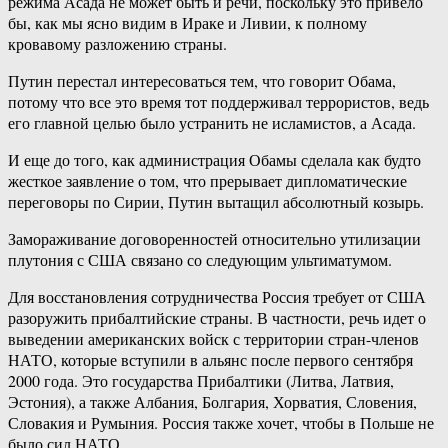
режима Асада не может быть и речи, поскольку это привело
бы, как мы ясно видим в Ираке и Ливии, к полному
кровавому разложению страны.
Путин перестал интересоваться тем, что говорит Обама,
потому что все это время тот поддерживал террористов, ведь
его главной целью было устранить не исламистов, а Асада.
И еще до того, как администрация Обамы сделала как будто
жесткое заявление о том, что прерывает дипломатические
переговоры по Сирии, Путин вытащил абсолютный козырь.
Замораживание договоренностей относительно утилизации
плутония с США связано со следующим ультиматумом.
Для восстановления сотрудничества Россия требует от США
разоружить прибалтийские страны. В частности, речь идет о
выведении американских войск с территории стран-членов
НАТО, которые вступили в альянс после первого сентября
2000 года. Это государства Прибалтики (Литва, Латвия,
Эстония), а также Албания, Болгария, Хорватия, Словения,
Словакия и Румыния. Россия также хочет, чтобы в Польше не
было сил НАТО.