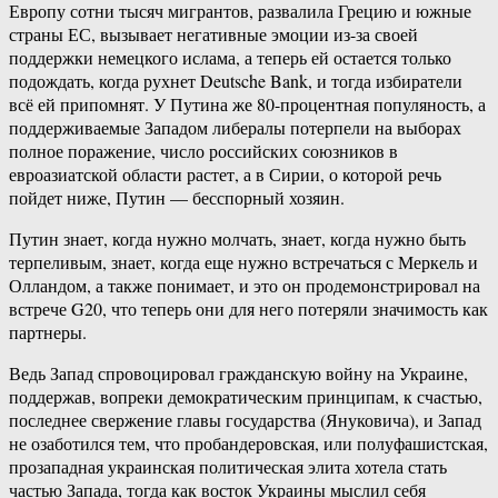
Европу сотни тысяч мигрантов, развалила Грецию и южные
страны ЕС, вызывает негативные эмоции из-за своей
поддержки немецкого ислама, а теперь ей остается только
подождать, когда рухнет Deutsche Bank, и тогда избиратели
всё ей припомнят. У Путина же 80-процентная популяность, а
поддерживаемые Западом либералы потерпели на выборах
полное поражение, число российских союзников в
евроазиатской области растет, а в Сирии, о которой речь
пойдет ниже, Путин — бесспорный хозяин.
Путин знает, когда нужно молчать, знает, когда нужно быть
терпеливым, знает, когда еще нужно встречаться с Меркель и
Олландом, а также понимает, и это он продемонстрировал на
встрече G20, что теперь они для него потеряли значимость как
партнеры.
Ведь Запад спровоцировал гражданскую войну на Украине,
поддержав, вопреки демократическим принципам, к счастью,
последнее свержение главы государства (Януковича), и Запад
не озаботился тем, что пробандеровская, или полуфашистская,
прозападная украинская политическая элита хотела стать
частью Запада, тогда как восток Украины мыслил себя