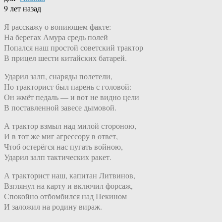
9 лет назад
Я расскажу о вопиющем факте:
На берегах Амура средь полей
Попался наш простой советский трактор
В прицел шести китайских батарей.
Ударил залп, снаряды полетели,
Но тракторист был парень с головой:
Он жмёт педаль — и вот не видно цели
В поставленной завесе дымовой.
А трактор взмыл над милой стороною,
И в тот же миг агрессору в ответ,
Чтоб остерёгся нас пугать войною,
Ударил залп тактических ракет.
А тракторист наш, капитан Литвинов,
Взглянул на карту и включил форсаж,
Спокойно отбомбился над Пекином
И заложил на родину вираж.