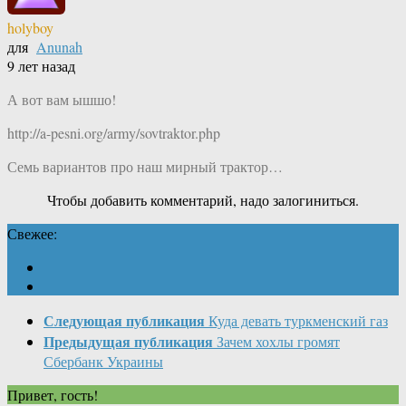
holyboy
для
Anunah
9 лет назад
А вот вам ышшо!
http://a-pesni.org/army/sovtraktor.php
Семь вариантов про наш мирный трактор…
Чтобы добавить комментарий, надо залогиниться.
Свежее:
Следующая публикация
Куда девать туркменский газ
Предыдущая публикация
Зачем хохлы громят
Сбербанк Украины
Привет, гость!