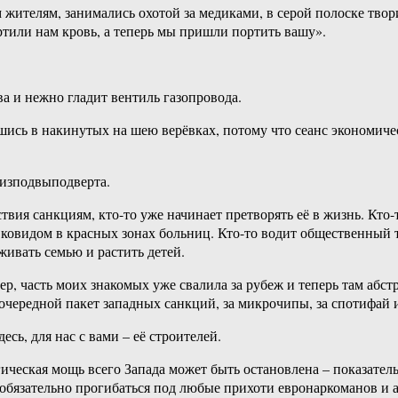
жителям, занимались охотой за медиками, в серой полоске твор
ртили нам кровь, а теперь мы пришли портить вашу».
ва и нежно гладит вентиль газопровода.
вшись в накинутых на шею верёвках, потому что сеанс экономич
 изподвыподверта.
твия санкциям, кто-то уже начинает претворять её в жизнь. Кто
овидом в красных зонах больниц. Кто-то водит общественный тр
рживать семью и растить детей.
р, часть моих знакомых уже свалила за рубеж и теперь там абст
 очередной пакет западных санкций, за микрочипы, за спотифай 
есь, для нас с вами – её строителей.
ическая мощь всего Запада может быть остановлена – показатель
необязательно прогибаться под любые прихоти евронаркоманов 