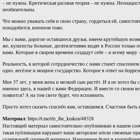
– не нужна. Критическая расовая теория – не нужна. Неонаци
необязательны.
Что можно уважать себя и свою страну, гордиться ей, самостоя
понадобится, военном тоже.
Мы с вами, дорогие оставшиеся друзья, имеем крутейшую возм
же, культисты больные, десятилетиями видят в России только по
вами. Которые в скором времени создадут себе – и всему миру 
Реальность, в которой сотрудничество с нами станет спасение
одно, весёлое и мощное государство. Которое в ответ на борре
Мне 37 лет, у меня жена и мелкий сын растёт. И я не хотел бы 
именно здесь, в нашей с вами Федерации. И вместе со своим в
появится? А на том свете будет, что вспомнить.
Просто хотел сказать спасибо вам, оставшимся. Счастлив быть
Материал
: https://t.me/rlz_the_kraken/48328
Настоящий материал самостоятельно опубликован в нашем соо
такая публикация нарушает ваши авторские и/или смежные пр
содержащей спорный материал. Нарушение будет в кратчайшие