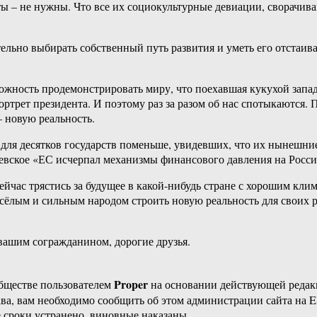
сты – не нужны. Что все их социокультурные девиации, сворачи
тельно выбирать собственный путь развития и уметь его отстаив
ожность продемонстрировать миру, что поехавшая кукухой запад
ртрет президента. И поэтому раз за разом об нас спотыкаются. П
– новую реальность.
м для десятков государств поменьше, увидевших, что их нынешни
левское «ЕС исчерпал механизмы финансового давления на Россию
сейчас трястись за будущее в какой-нибудь стране с хорошим кли
есёлым и сильным народом строить новую реальность для своих р
 вашим согражданином, дорогие друзья.
Proper
бществе пользователем
на основании действующей реда
ава, вам необходимо сообщить об этом администрации сайта на
 сроки устранено, виновные наказаны.