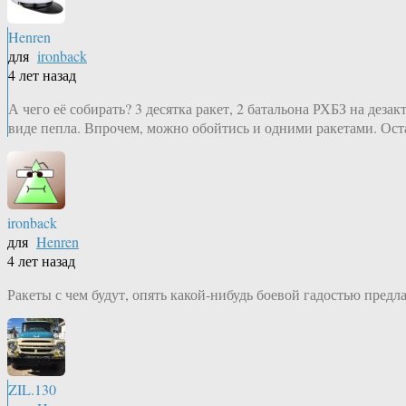
Henren
для
ironback
4 лет назад
А чего её собирать? 3 десятка ракет, 2 батальона РХБЗ на дез
виде пепла. Впрочем, можно обойтись и одними ракетами. Оста
ironback
для
Henren
4 лет назад
Ракеты с чем будут, опять какой-нибудь боевой гадостью предла
ZIL.130