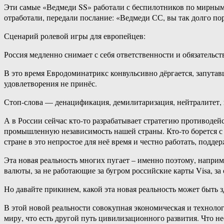
Эти самые «Ведмеди SS» работали с беспилотников по мирным 
отработали, передали послание: «Ведмеди СС, вы так долго по
Сценарий ролевой игры для европейцев:
Россия медленно снимает с себя ответственности и обязательст
В это время Евродоминатрикс конвульсивно дёргается, запута
удовлетворения не принёс.
Стоп-слова — денацификация, демилитаризация, нейтралитет,
А в России сейчас кто-то разрабатывает стратегию противодейс
промышленную независимость нашей страны. Кто-то борется с к
стране в это непростое для неё время и честно работать, подде
Эта новая реальность многих пугает – именно поэтому, наприме
валюты, за не работающие за бугром российские карты Visa, за
Но давайте прикинем, какой эта новая реальность может быть зд
В этой новой реальности совокупная экономическая и технолог
миру, что есть другой путь цивилизационного развития. Что 