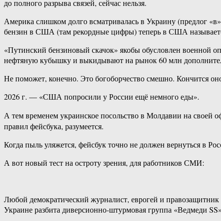
до полного разрыва связей, сейчас нельзя.
Америка слишком долго всматривалась в Украину (предлог «в» 
бензин в США (там рекордные цифры) теперь в США называетс
«Путинский бензиновый скачок» якобы обусловлен военной о
нефтяную кубышку и выкидывают на рынок 60 млн дополните
Не поможет, конечно. Это богоборчество смешно. Кончится оно
2026 г. — «США попросили у России ещё немного еды».
А тем временем украинское посольство в Молдавии на своей 
правил фейсбука, разумеется.
Когда пыль уляжется, фейсбук точно не должен вернуться в Ро
А вот новый тест на остроту зрения, для работников СМИ:
Любой демократический журналист, еврогей и правозащитник зн
Украине разбита диверсионно-штурмовая группа «Ведмеди SS»