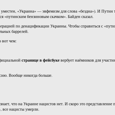
уместен, «Украина» — эвфемизм для слова «бездна»). И Путин т
я «путинским бензиновым скачком». Байден сказал.
перацией по денацификации Украины. Чтобы справиться с «пут
льных баррелей.
 вот чем:
странице в фейсбуке
официальной
вербует наёмников для участи
ссию. Вообще никогда больше.
ает, что на Украине нацистов нет. И скоро это представление п
, все нацисты умерли.