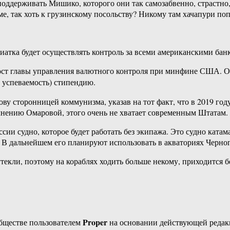
поддерживать Мишико, которого они так самозабвенно, страстно,
е, так хоть к грузинскому посольству? Никому там хачапури поп
тка будет осуществлять контроль за всеми американскими бан
ст главы управления валютного контроля при минфине США. Она 
 успеваемость) стипендию.
у сторонницей коммунизма, указав на тот факт, что в 2019 год
 мнению Омаровой, этого очень не хватает современным Штатам.
ии судно, которое будет работать без экипажа. Это судно катам
. В дальнейшем его планируют использовать в акваториях Черно
утекли, поэтому на кораблях ходить больше некому, приходится 
Proper
бществе пользователем
на основании действующей реда