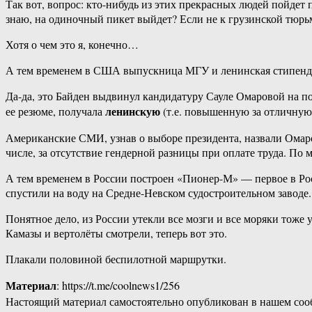
Так вот, вопрос: кто-нибудь из этих прекрасных людей пойдет 
знаю, на одиночный пикет выйдет? Если не к грузинской тюрьм
Хотя о чем это я, конечно…
А тем временем в США выпускница МГУ и ленинская стипендиа
Да-да, это Байден выдвинул кандидатуру Сауле Омаровой на по
ленинскую
ее резюме, получала
(т.е. повышенную за отличную
Американские СМИ, узнав о выборе президента, назвали Омаров
числе, за отсутствие гендерной разницы при оплате труда. По
А тем временем в России построен «Пионер-М» — первое в Росс
спустили на воду на Средне-Невском судостроительном заводе
Понятное дело, из России утекли все мозги и все моряки тоже 
Камазы и вертолёты смотрели, теперь вот это.
Плакали половиной беспилотной маршрутки.
Материал
: https://t.me/coolnews1/256
Настоящий материал самостоятельно опубликован в нашем соо