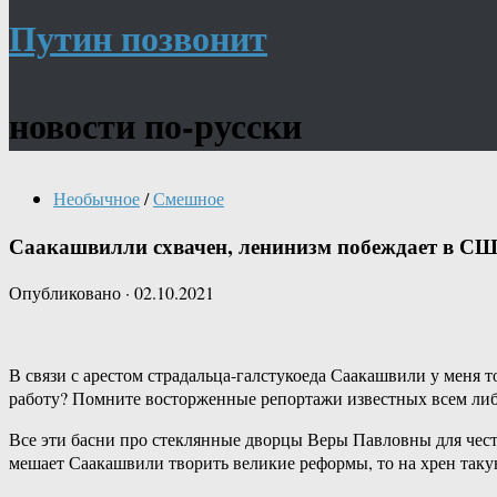
Путин позвонит
новости по-русски
Необычное
/
Смешное
Саакашвилли схвачен, ленинизм побеждает в С
Опубликовано
·
02.10.2021
В связи с арестом страдальца-галстукоеда Саакашвили у меня т
работу? Помните восторженные репортажи известных всем либ
Все эти басни про стеклянные дворцы Веры Павловны для чест
мешает Саакашвили творить великие реформы, то на хрен так