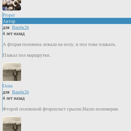
Proper
Автор
для
Ванёк26
4 лет назад
А фторая половина лежала на полу, и пол тоже плакалъ.
Плакал пол маршрутки.
Gena
для
Ванёк26
4 лет назад
Фторой половиной фторопласт грызли.Назло полимерам.