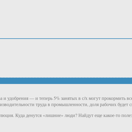
а и удобрения — и теперь 5% занятых в с/х могут прокормить в
водительности труда в промышленности, доля рабочих будет сни
олюция. Куда денутся «лишние» люди? Найдут еще какое-то полез