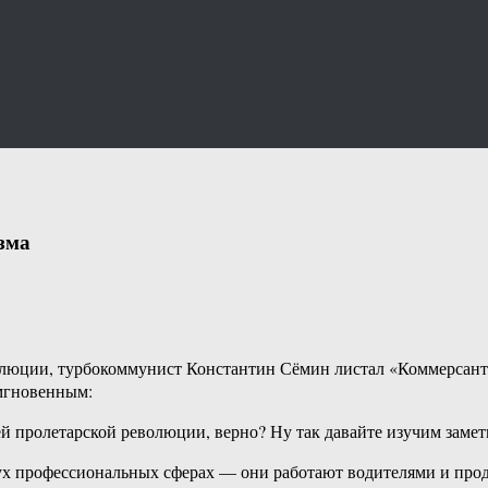
зма
люции, турбокоммунист Константин Сёмин листал «Коммерсант».
 мгновенным:
й пролетарской революции, верно? Ну так давайте изучим замет
двух профессиональных сферах — они работают водителями и про