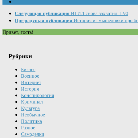
Следующая публикация
ИГИЛ снова захватил Т-90
Предыдущая публикация
История из мышеловки про бе
Привет, гость!
Рубрики
Бизнес
Военное
Интернет
История
Конспирология
Криминал
Культура
Необычное
Политика
Разное
Самоделки