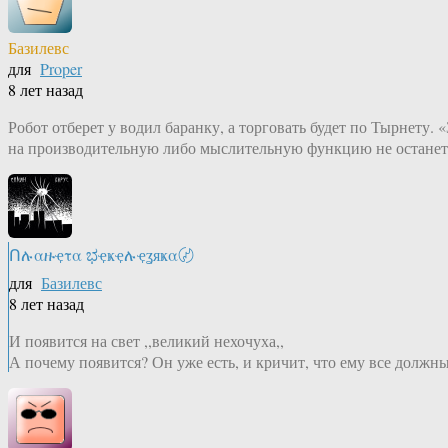
Базилевс
для
Proper
8 лет назад
Робот отберет у водил баранку, а торговать будет по Тырнету. «
на производительную либо мыслительную функцию не останется
Ոሉαዙҿτα ಭҿҝҿሉҿʓяҝα〄
для
Базилевс
8 лет назад
И появится на свет ,,великий нехочуха,,
А почему появится? Он уже есть, и кричит, что ему все должны