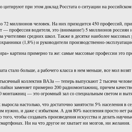
итируют при этом доклад Росстата о ситуации на российском р
о 72 миллионов человек. На них приходится 450 профессий, при 
ет — профессия водителя, это (внимание!) 5 миллионов россиян
) за учителями средних школ. Также в десятке наиболее массовы
), охранники (1,8%) и руководители производственно-эксплуатац
ира» картина примерно та же: самые массовые профессии это пр
а стало больше, а рабочего класса в нем меньше, все мол возят
-тысячный коллектив ВАЗа — теперь выпускают 2 тысячи челове
D-пайки заменяет примерно 200 радиомонтажниц, причем качеств
00 монтажниц — это огромный зал со специальным светом и вытя
выросла настолько, что достаточно занятости 5% населения в с
 им нужно, и даже с избытком. А для 80% населения просто нет 
 того, чтобы создавать произведения искусства и делать научны
мартфонах. Ни на что другое не хватает ни мозгов, ни желания.