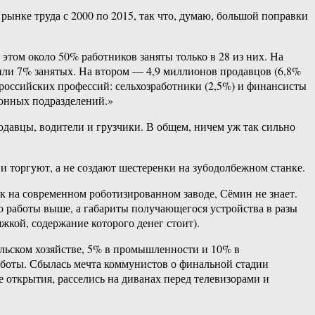
ынке труда с 2000 по 2015, так что, думаю, большой поправки
этом около 50% работников заняты только в 28 из них. На
 или 7% занятых. На втором — 4,9 миллионов продавцов (6,8%
х российских профессий: сельхозработники (2,5%) и финансисты
ионных подразделений.»
одавцы, водители и грузчики. В общем, ничем уж так сильно
 и торгуют, а не создают шестеренки на зубодолбежном станке.
к на современном роботизированном заводе, Сёмин не знает.
о работы выше, а габариты получающегося устройства в разы
жкой, содержание которого денег стоит).
ельском хозяйстве, 5% в промышленности и 10% в
работы. Сбылась мечта коммунистов о финальной стадии
е открытия, расселись на диванах перед телевизорами и