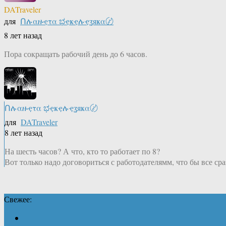
DATraveler
для
Ոሉαዙҿτα ಭҿҝҿሉҿʓяҝα〄
8 лет назад
Пора сокращать рабочий день до 6 часов.
Ոሉαዙҿτα ಭҿҝҿሉҿʓяҝα〄
для
DATraveler
8 лет назад
На шесть часов? А что, кто то работает по 8?
Вот только надо договориться с работодателямм, что бы все сраз
Свежее: