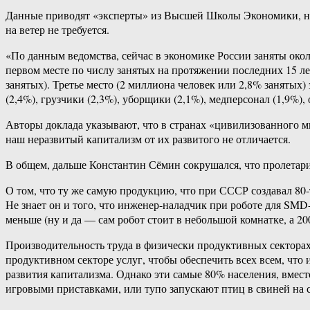
Данные приводят «эксперты» из Высшей Школы Экономики, но ц
на ветер не требуется.
«По данным ведомства, сейчас в экономике России заняты окол
первом месте по числу занятых на протяжении последних 15 л
занятых). Третье место (2 миллиона человек или 2,8% занятых
(2,4%), грузчики (2,3%), уборщики (2,1%), медперсонал (1,9%
Авторы доклада указывают, что в странах «цивилизованного м
наш неразвитый капитализм от их развитого не отличается.
В общем, дальше Константин Сёмин сокрушался, что пролетариат
О том, что ту же самую продукцию, что при СССР создавал 80
Не знает он и того, что инженер-наладчик при роботе для SM
меньше (ну и да — сам робот стоит в небольшой комнатке, а 2
Производительность труда в физически продуктивных секторах 
продуктивном секторе услуг, чтобы обеспечить всех всем, что
развития капитализма. Однако эти самые 80% населения, вместо
игровыми приставками, или тупо запускают птиц в свиней на с