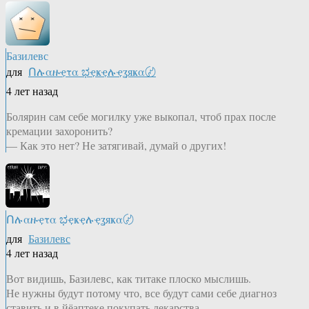
Базилевс
для
Ոሉαዙҿτα ಭҿҝҿሉҿʓяҝα〄
4 лет назад
Болярин сам себе могилку уже выкопал, чтоб прах после
кремации захоронить?
— Как это нет? Не затягивай, думай о других!
Ոሉαዙҿτα ಭҿҝҿሉҿʓяҝα〄
для
Базилевс
4 лет назад
Вот видишь, Базилевс, как титаке плоско мыслишь.
Не нужны будут потому что, все будут сами себе диагноз
ставить и в йёаптеке покупать лекарства.