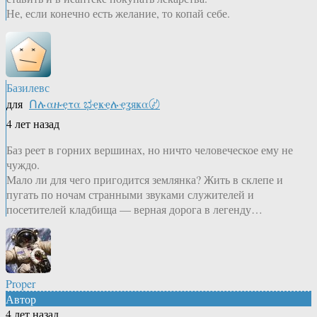
Не, если конечно есть желание, то копай себе.
Базилевс
для
Ոሉαዙҿτα ಭҿҝҿሉҿʓяҝα〄
4 лет назад
Баз реет в горних вершинах, но ничто человеческое ему не
чуждо.
Мало ли для чего пригодится землянка? Жить в склепе и
пугать по ночам странными звуками служителей и
посетителей кладбища — верная дорога в легенду…
Proper
Автор
4 лет назад