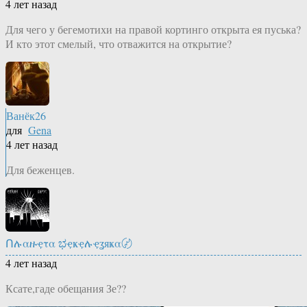
4 лет назад
Для чего у бегемотихи на правой кортинго открыта ея пуська?
И кто этот смелый, что отважится на открытие?
Ванёк26
для
Gena
4 лет назад
Для беженцев.
Ոሉαዙҿτα ಭҿҝҿሉҿʓяҝα〄
4 лет назад
Ксате,гаде обещания Зе??