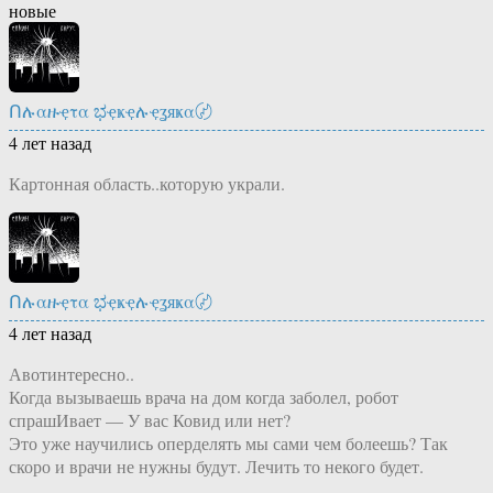
новые
Ոሉαዙҿτα ಭҿҝҿሉҿʓяҝα〄
4 лет назад
Картонная область..которую украли.
Ոሉαዙҿτα ಭҿҝҿሉҿʓяҝα〄
4 лет назад
Авотинтересно..
Когда вызываешь врача на дом когда заболел, робот
спрашИвает — У вас Ковид или нет?
Это уже научились оперделять мы сами чем болеешь? Так
скоро и врачи не нужны будут. Лечить то некого будет.