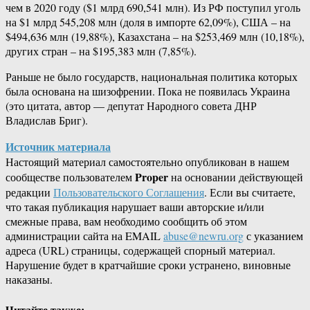
чем в 2020 году ($1 млрд 690,541 млн). Из РФ поступил уголь
на $1 млрд 545,208 млн (доля в импорте 62,09%), США – на
$494,636 млн (19,88%), Казахстана – на $253,469 млн (10,18%),
других стран – на $195,383 млн (7,85%).
Раньше не было государств, национальная политика которых
была основана на шизофрении. Пока не появилась Украина
(это цитата, автор — депутат Народного совета ДНР
Владислав Бриг).
Источник материала
Настоящий материал самостоятельно опубликован в нашем
Proper
сообществе пользователем
на основании действующей
редакции
Пользовательского Соглашения
. Если вы считаете,
что такая публикация нарушает ваши авторские и/или
смежные права, вам необходимо сообщить об этом
администрации сайта на EMAIL
abuse@newru.org
с указанием
адреса (URL) страницы, содержащей спорный материал.
Нарушение будет в кратчайшие сроки устранено, виновные
наказаны.
Читайте также: