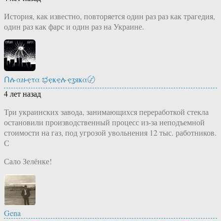
История, как известно, повторяется один раз раз как трагедия,
один раз как фарс и один раз на Украине.
Ոሉαዙҿτα ಭҿҝҿሉҿʓяҝα〄
4 лет назад
Три украинских завода, занимающихся переработкой стекла
остановили производственный процесс из-за неподъемной
стоимости на газ, под угрозой увольнения 12 тыс. работников.
С
Сало Зелёнке!
Gena