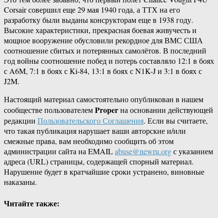
Corsair совершил еще 29 мая 1940 года, а ТТХ на его
разработку были выданы консрукторам еще в 1938 году.
Высокие характеристики, прекрасная боевая живучесть и
мощное вооружение обусловили рекордное для ВМС США
соотношение сбитых и потерянных самолётов. В последний
год войны соотношение побед и потерь составляло 12:1 в боях
с A6M, 7:1 в боях с Ki-84, 13:1 в боях с N1K-J и 3:1 в боях с
J2M.
Настоящий материал самостоятельно опубликован в нашем
Proper
сообществе пользователем
на основании действующей
редакции
Пользовательского Соглашения
. Если вы считаете,
что такая публикация нарушает ваши авторские и/или
смежные права, вам необходимо сообщить об этом
администрации сайта на EMAIL
abuse@newru.org
с указанием
адреса (URL) страницы, содержащей спорный материал.
Нарушение будет в кратчайшие сроки устранено, виновные
наказаны.
Читайте также: