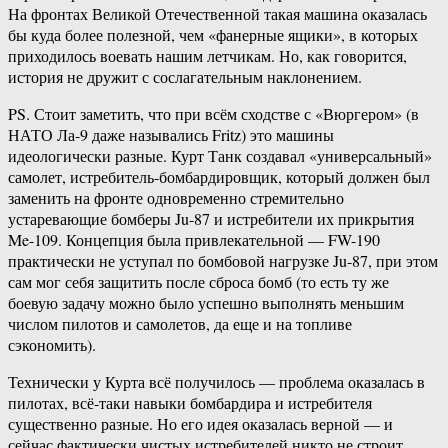
На фронтах Великой Отечественной такая машина оказалась
бы куда более полезной, чем «фанерные ящики», в которых
приходилось воевать нашим летчикам. Но, как говорится,
история не дружит с сослагательным наклонением.
PS. Стоит заметить, что при всём сходстве с «Вюргером» (в
НАТО Ла-9 даже назывались Fritz) это машины
идеологически разные. Курт Танк создавал «универсальный»
самолет, истребитель-бомбардировщик, который должен был
заменить на фронте одновременно стремительно
устаревающие бомберы Ju-87 и истребители их прикрытия
Me-109. Концепция была привлекательной — FW-190
практически не уступал по бомбовой нагрузке Ju-87, при этом
сам мог себя защитить после сброса бомб (то есть ту же
боевую задачу можно было успешно выполнять меньшим
числом пилотов и самолетов, да еще и на топливе
сэкономить).
Технически у Курта всё получилось — проблема оказалась в
пилотах, всё-таки навыки бомбардира и истребителя
существенно разные. Но его идея оказалась верной — и
сейчас фактически чистых истребителей никто не строит,