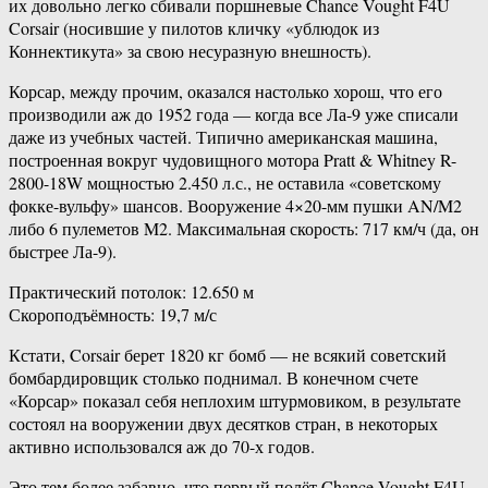
их довольно легко сбивали поршневые Chance Vought F4U
Corsair (носившие у пилотов кличку «ублюдок из
Коннектикута» за свою несуразную внешность).
Корсар, между прочим, оказался настолько хорош, что его
производили аж до 1952 года — когда все Ла-9 уже списали
даже из учебных частей. Типично американская машина,
построенная вокруг чудовищного мотора Pratt & Whitney R-
2800-18W мощностью 2.450 л.с., не оставила «советскому
фокке-вульфу» шансов. Вооружение 4×20-мм пушки AN/M2
либо 6 пулеметов M2. Максимальная скорость: 717 км/ч (да, он
быстрее Ла-9).
Практический потолок: 12.650 м
Скороподъёмность: 19,7 м/с
Кстати, Corsair берет 1820 кг бомб — не всякий советский
бомбардировщик столько поднимал. В конечном счете
«Корсар» показал себя неплохим штурмовиком, в результате
состоял на вооружении двух десятков стран, в некоторых
активно использовался аж до 70-х годов.
Это тем более забавно, что первый полёт Chance Vought F4U