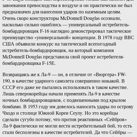
завоевания превосходства в воздухе и он практически не был
предназначен для нанесения ударов по наземным целям.
Очень скоро конструкторы McDonnell Douglas осознали,
насколько сильно ошиблись — универсальный истребитель-
бомбардировщик F-16 наглядно демонстрировал тактическое
преимущество «универсальной» концепции. В 1978 году ВВС
США объявили конкурс на тактический всепогодный
истребитель-бомбардировщик, на который компания
McDonnell Douglas представила свой проект истребителя-
бомбардировщика F-15E.
Возвращаясь же к Ла-9 — он, в отличие от «Вюргера» FW-
190, в качестве ударного самолета совершенно никакой. В
СССР его даже не пытались использовать в таком качестве.
Лишь северокорейцы начали применять Ла-9 в качестве
ночных бомбардировщиков, с подвешенными под крылом
бомбами. В 1953 году им довелось наносить удары по острову
Чходо и столице Южной Кореи Сеулу. Но это корейцы
сделали сугубо потому, что против реактивных «Сейбров»
Ла-9 фактически не могли вести истребительный бой, то есть
стали бесполезны в качестве истребителей. Да что Сейбры —