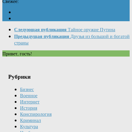
Свежее:
Следующая публикация
Тайное оружие Путина
Предыдущая публикация
Друзья из большой и богатой
страны
Привет, гость!
Рубрики
Бизнес
Военное
Интернет
История
Конспирология
Криминал
Культура