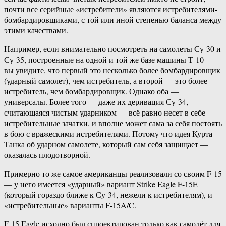
почти все серийные «истребители» являются истребителями-
бомбардировщиками, с той или иной степенью баланса между
этими качествами.
Например, если внимательно посмотреть на самолеты Су-30 и
Су-35, построенные на одной и той же базе машины Т-10 —
вы увидите, что первый это несколько более бомбардировщик
(ударный самолет), чем истребитель, а второй — это более
истребитель, чем бомбардировщик. Однако оба —
универсалы. Более того — даже их деривация Су-34,
считающаяся чистым ударником — всё равно несет в себе
истребительные зачатки, и вполне может сама за себя постоять
в бою с вражескими истребителями. Потому что идея Курта
Танка об ударном самолете, который сам себя защищает —
оказалась плодотворной.
Примерно то же самое американцы реализовали со своим F-15
— у него имеется «ударный» вариант Strike Eagle F-15E
(который гораздо ближе к Су-34, нежели к истребителям), и
«истребительные» варианты F-15A/C.
F-15 Eagle исходно был спроектирован только как самолёт для