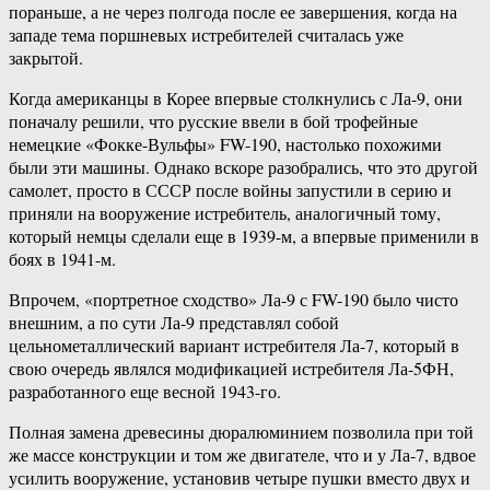
пораньше, а не через полгода после ее завершения, когда на
западе тема поршневых истребителей считалась уже
закрытой.
Когда американцы в Корее впервые столкнулись с Ла-9, они
поначалу решили, что русские ввели в бой трофейные
немецкие «Фокке-Вульфы» FW-190, настолько похожими
были эти машины. Однако вскоре разобрались, что это другой
самолет, просто в СССР после войны запустили в серию и
приняли на вооружение истребитель, аналогичный тому,
который немцы сделали еще в 1939-м, а впервые применили в
боях в 1941-м.
Впрочем, «портретное сходство» Ла-9 с FW-190 было чисто
внешним, а по сути Ла-9 представлял собой
цельнометаллический вариант истребителя Ла-7, который в
свою очередь являлся модификацией истребителя Ла-5ФН,
разработанного еще весной 1943-го.
Полная замена древесины дюралюминием позволила при той
же массе конструкции и том же двигателе, что и у Ла-7, вдвое
усилить вооружение, установив четыре пушки вместо двух и