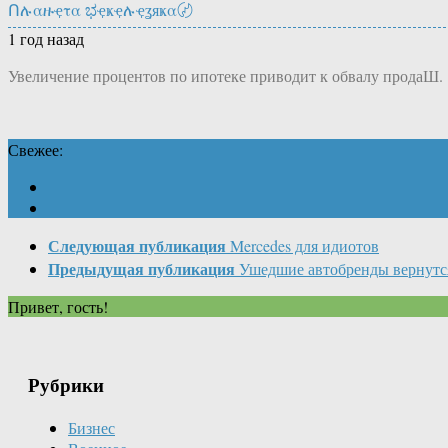
Ոሉαዙҿτα ಭҿҝҿሉҿʓяҝα〄
1 год назад
Увеличение процентов по ипотеке приводит к обвалу продаШ.
Свежее:
Следующая публикация
Mercedes для идиотов
Предыдущая публикация
Ушедшие автобренды вернутся
Привет, гость!
Рубрики
Бизнес