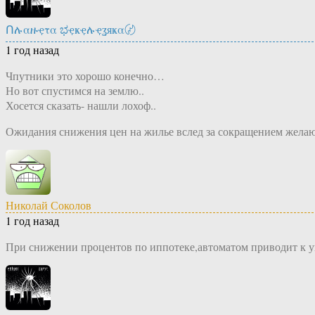
Ոሉαዙҿτα ಭҿҝҿሉҿʓяҝα〄
1 год назад
Чпутники это хорошо конечно…
Но вот спустимся на землю..
Хосется сказать- нашли лохоф..
Ожидания снижения цен на жилье вслед за сокращением желаю
Николай Соколов
1 год назад
При снижении процентов по иппотеке,автоматом приводит к 