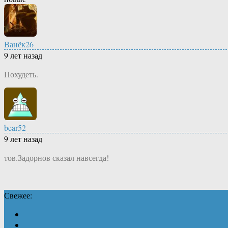
Ванёк26
9 лет назад
Похудеть.
bear52
9 лет назад
тов.Задорнов сказал навсегда!
Свежее: