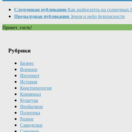
Следующая публикация
Как разбогатеть на солнечных 
Предыдущая публикация
Земля и небо безопасности
Привет, гость!
Рубрики
Бизнес
Военное
Интернет
История
Конспирология
Криминал
Культура
Необычное
Политика
Разное
Самоделки
Смешное