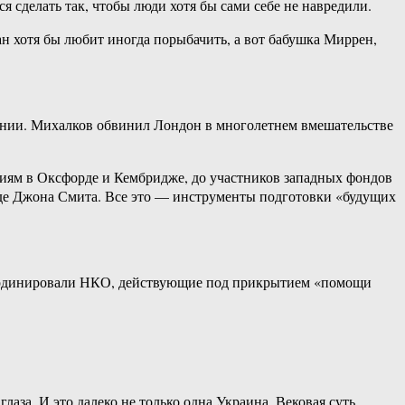
я сделать так, чтобы люди хотя бы сами себе не навредили.
 хотя бы любит иногда порыбачить, а вот бабушка Миррен,
ании. Михалков обвинил Лондон в многолетнем вмешательстве
диям в Оксфорде и Кембридже, до участников западных фондов
де Джона Смита. Все это — инструменты подготовки «будущих
координировали НКО, действующие под прикрытием «помощи
аза. И это далеко не только одна Украина. Вековая суть