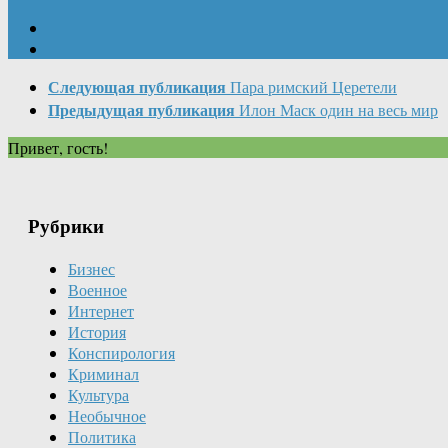
Следующая публикация
Пара римский Церетели
Предыдущая публикация
Илон Маск один на весь мир
Привет, гость!
Рубрики
Бизнес
Военное
Интернет
История
Конспирология
Криминал
Культура
Необычное
Политика