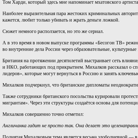
Том Харди, который здесь мне напоминает мхатовского артиста 
Наиболее выразительная пара жестоких криминальных авторит
кажется, любит только убивать и жрать деньги ложкой.
Сюжет немного расползается, но это же сериал.
А в это время в новом выпуске программы «Бесогон ТВ» режи
во внутренние дела России через образовательные, культурные
Британия на протяжении десятилетий выстраивает сеть влияни
и НКО, работающих под прикрытием. Михалков рассказал о с
лидеров», которые могут вернуться в Россию и занять ключевы
Михалков подчеркнул, что британские дипломаты неоднократно
Также сотрудники британского посольства курировали проте
мигрантам». Через эти структуры создаётся основа для потен
Михалков совершенно точно отметил:
Англичанка гадит не просто так. Она делает это целенаправле
Поднятая Михалковым тема является весьма злободневной — вли