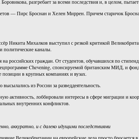
Боровикова, разгребает за всеми последствия и, в целом, пытаетс
етов — Пирс Броснан и Хелен Миррен. Причем старичок Броснан
ссёр Никита Михалков выступил с резкой критикой Великобрит
 и политические каналы.
я на российских граждан. От студентов, обучавшихся по стипен
пецпрограмме Chevening, спонсируемой британским МИД, и фон
е позиции в крупных компаниях и вузах.
 высылались из России за разведдеятельность.
стную активность, лоббировали интересы в сфере миграции и 
циальных внутренних конфликтов.
нно, аккуратно, и с далеко идущими последствиями
яние Великобритании на европейские дела просто бросается в гл