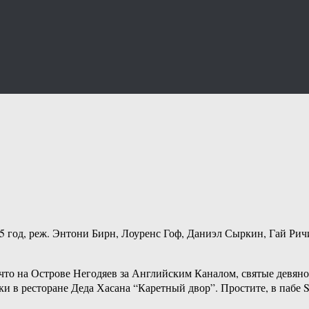
год, реж. Энтони Бирн, Лоуренс Гоф, Даниэл Сыркин, Гай Ричи.
то на Острове Негодяев за Английским Каналом, святые девянос
ки в ресторане Деда Хасана “Каретный двор”. Простите, в пабе S