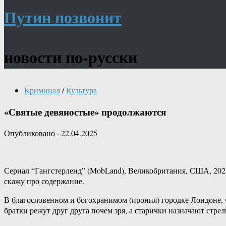
Путин позвонит
новости по-русски
Криминал
/
Культура
«Святые девяностые» продолжаются
Опубликовано
·
22.04.2025
Сериал “Гангстерленд” (MobLand), Великобритания, США, 2025 
скажу про содержание.
В благословенном и богохранимом (ирония) городке Лондоне, ч
братки режут друг друга почем зря, а старички назначают стрел