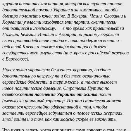
крупная политическая партия, которая выступает против
дополнительной помощи Украине и за компромисс, чтобы
быстро положить конец войне. В Венгрии, Чехии, Словакии и
Хорватии у власти находятся эти партии, скептически
относящиеся к Зеленскому, — в то время как правительства
Польши, Бельгии, Италии и Австрии по-разному выразили
свою противодействие продолжению поддержки военных
действий Киева, а также конфискации российского
государственного имущества (т.е. краже российский резервов
в Евросоюзе).
Новая волна украинских беженцев, вероятно, создаст
дополнительную нагрузку на и без того ограниченные
европейские бюджеты и терпимость, а также вызовет
новое политическое давление. Стратегия Путина по
освобождению населения Украины от жилья
носит
дьявольски циничный характер. Но эта стратегия может
оказаться чрезвычайно эффективной в том, чтобы
заставить европейцев задуматься о человеческих жертвах
этой войны и о том, как как можно скорее ее закончить.
Что нужно делать, когда оппоненты сами говорят о том, где у