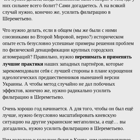
них сильнее всего болит? Сами догадаетесь. А на всякий
случай нужно, конечно же, усилить фильтрацию в
Шереметьево.
Что нужно делать, если в общем (мы же были с ними
союзниками во Второй Мировой, верно?) историческом
опыте есть безусловно успешные примеры решения проблем
по физической денацификации крупных городских
перенимать и применять
агломераций? Правильно, нужно
лучшие практики
наших западных партнёров, которые
зарекомендовали себя с лучшей стороны в плане курощения
идеологических предшественников нынешней версии
Украины. А чтобы метод случайно не дал побочных
эффектов, конечно же, нужно радикально усилить
фильтрацию в Шереметьево.
Очень хорошо год начинается. А для того, чтобы он был ещё
лучше, нужно безусловно масштабировать киевскую
ситуацию на другие украинские мегаполисы, а ещё… вы
догадались, нужно усилить фильтрацию в Шереметьево.
Чем холоднее и голоднее будет в Киеве, чем неприветливее