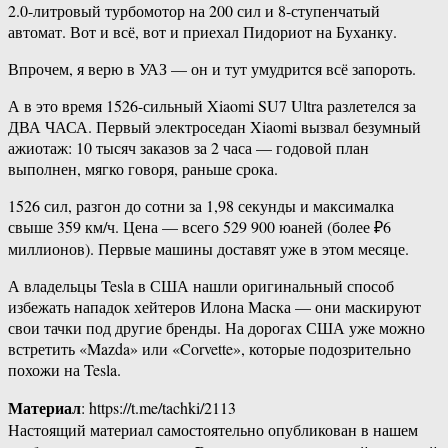
2.0-литровый турбомотор на 200 сил и 8-ступенчатый
автомат. Вот и всё, вот и приехал Пидориот на Буханку.
Впрочем, я верю в УАЗ — он и тут умудрится всё запороть.
А в это время 1526-сильный Xiaomi SU7 Ultra разлетелся за
ДВА ЧАСА. Первый электроседан Xiaomi вызвал безумный
ажиотаж: 10 тысяч заказов за 2 часа — годовой план
выполнен, мягко говоря, раньше срока.
1526 сил, разгон до сотни за 1,98 секунды и максималка
свыше 359 км/ч. Цена — всего 529 900 юаней (более ₽6
миллионов). Первые машины доставят уже в этом месяце.
А владельцы Tesla в США нашли оригинальный способ
избежать нападок хейтеров Илона Маска — они маскируют
свои тачки под другие бренды. На дорогах США уже можно
встретить «Mazda» или «Corvette», которые подозрительно
похожи на Tesla.
Материал
: https://t.me/tachki/2113
Настоящий материал самостоятельно опубликован в нашем