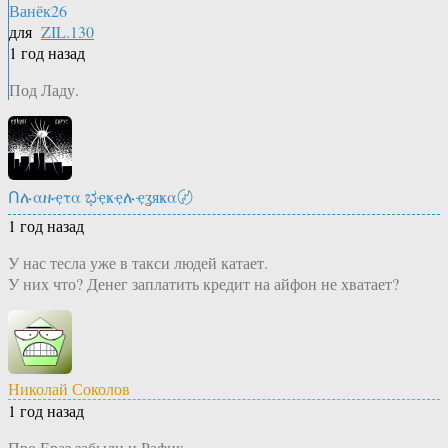
Ванёк26
для
ZIL.130
1 год назад
Под Ладу.
Ոሉαዙҿτα ಭҿҝҿሉҿʓяҝα〄
1 год назад
У нас тесла уже в такси людей катает.
У них что? Денег заплатить кредит на айфон не хватает?
Николай Соколов
1 год назад
Про Ераз забыли и Рафик.