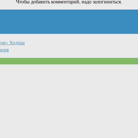
Чтобы добавить комментарий, надо залогиниться.
тов» Ходора
юция