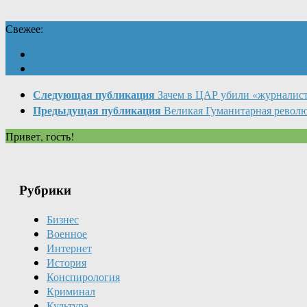
Свежее:
Следующая публикация
Зачем в ЦАР убили «журналис
Предыдущая публикация
Великая Гуманитарная револ
Привет, гость!
Рубрики
Бизнес
Военное
Интернет
История
Конспирология
Криминал
Культура