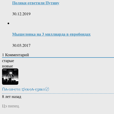
Поляки ответили Путину
30.12.2019
Мышеловка на 3 миллиарда в евробондах
30.03.2017
1
Комментарий
старые
новые
Ոሉαዙҿτα ಭҿҝҿሉҿʓяҝα〄
8 лет назад
Цэ пипец.