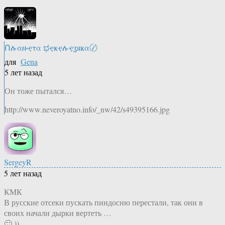
Ոሉαዙҿτα ಭҿҝҿሉҿʓяҝα〄
для
Gena
5 лет назад
Он тоже пытался…
http://www.neveroyatno.info/_nw/42/s49395166.jpg
SergeyR
5 лет назад
КМК
В русские отсеки пускать пиндосню перестали, так они в
своих начали дырки вертеть …
🙂 ))