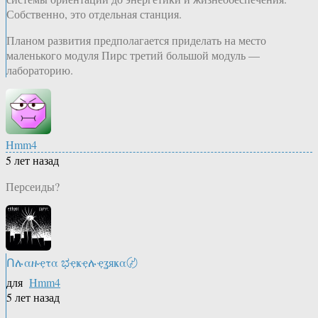
Собственно, это отдельная станция.
Планом развития предполагается приделать на место
маленького модуля Пирс третий большой модуль —
лабораторию.
Hmm4
5 лет назад
Персеиды?
Ոሉαዙҿτα ಭҿҝҿሉҿʓяҝα〄
для
Hmm4
5 лет назад