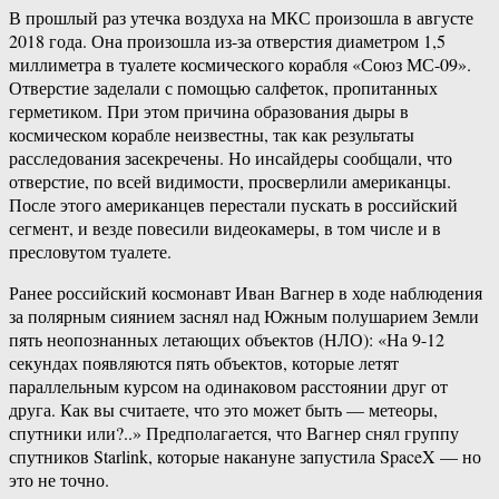
В прошлый раз утечка воздуха на МКС произошла в августе
2018 года. Она произошла из-за отверстия диаметром 1,5
миллиметра в туалете космического корабля «Союз МС-09».
Отверстие заделали с помощью салфеток, пропитанных
герметиком. При этом причина образования дыры в
космическом корабле неизвестны, так как результаты
расследования засекречены. Но инсайдеры сообщали, что
отверстие, по всей видимости, просверлили американцы.
После этого американцев перестали пускать в российский
сегмент, и везде повесили видеокамеры, в том числе и в
пресловутом туалете.
Ранее российский космонавт Иван Вагнер в ходе наблюдения
за полярным сиянием заснял над Южным полушарием Земли
пять неопознанных летающих объектов (НЛО): «На 9-12
секундах появляются пять объектов, которые летят
параллельным курсом на одинаковом расстоянии друг от
друга. Как вы считаете, что это может быть — метеоры,
спутники или?..» Предполагается, что Вагнер снял группу
спутников Starlink, которые накануне запустила SpaceX — но
это не точно.