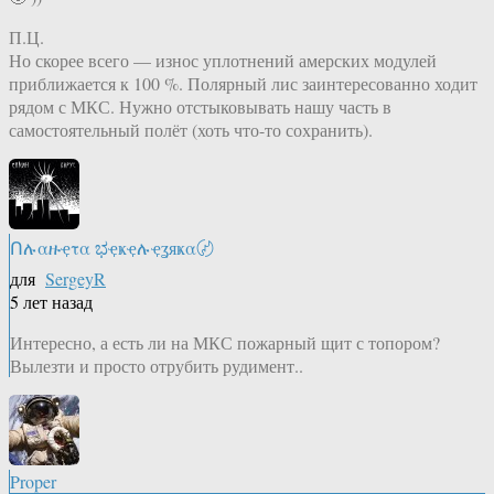
П.Ц.
Но скорее всего — износ уплотнений амерских модулей
приближается к 100 %. Полярный лис заинтересованно ходит
рядом с МКС. Нужно отстыковывать нашу часть в
самостоятельный полёт (хоть что-то сохранить).
Ոሉαዙҿτα ಭҿҝҿሉҿʓяҝα〄
для
SergeyR
5 лет назад
Интересно, а есть ли на МКС пожарный щит с топором?
Вылезти и просто отрубить рудимент..
Proper