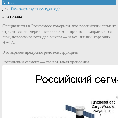
Автор
для
Ոሉαዙҿτα ಭҿҝҿሉҿʓяҝα〄
5 лет назад
Специалисты в Роскосмосе говорили, что российский сегмент
отделяется от американского легко и просто — задраивается
люк, поворачиваются два рычага — и всё, плыви, кораблик
НАСА.
Это заранее предусмотрено конструкцией.
Российский сегмент — это вот такая хреновина: