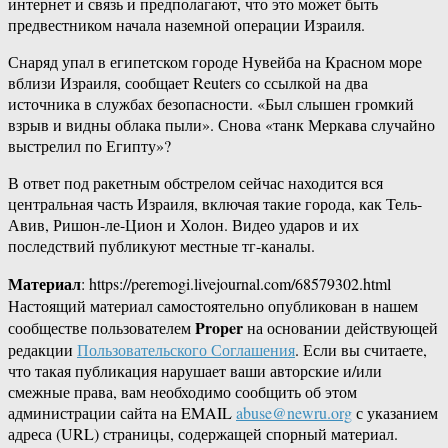
интернет и связь и предполагают, что это может быть
предвестником начала наземной операции Израиля.
Снаряд упал в египетском городе Нувейба на Красном море
вблизи Израиля, сообщает Reuters со ссылкой на два
источника в службах безопасности. «Был слышен громкий
взрыв и видны облака пыли». Снова «танк Меркава случайно
выстрелил по Египту»?
В ответ под ракетным обстрелом сейчас находится вся
центральная часть Израиля, включая такие города, как Тель-
Авив, Ришон-ле-Цион и Холон. Видео ударов и их
последствий публикуют местные тг-каналы.
Материал
: https://peremogi.livejournal.com/68579302.html
Настоящий материал самостоятельно опубликован в нашем
Proper
сообществе пользователем
на основании действующей
редакции
Пользовательского Соглашения
. Если вы считаете,
что такая публикация нарушает ваши авторские и/или
смежные права, вам необходимо сообщить об этом
администрации сайта на EMAIL
abuse@newru.org
с указанием
адреса (URL) страницы, содержащей спорный материал.