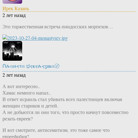
Ирек Казань
2 лет назад
Это торжественная встреча пиндосских морпехов…
Ոሉαዙҿτα ಭҿҝҿሉҿʓяҝα〄
2 лет назад
А вот интересно..
Хамас немного напал..
В ответ исраиль стал убивать всех палестинцев включая
женщин стариков и детей.
А не добьются ли они того, что просто начнут повсеместно
резать евреев?
И вот смотрите, антисемитизм, это тоже самое что
евреефобия?